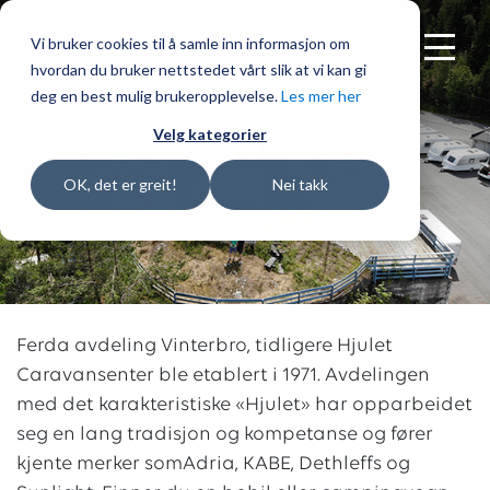
Vi bruker cookies til å samle inn informasjon om
MENY
hvordan du bruker nettstedet vårt slik at vi kan gi
deg en best mulig brukeropplevelse.
Les mer her
Velg kategorier
Vinterbro
OK, det er greit!
Nei takk
Ferda avdeling Vinterbro, tidligere Hjulet
Caravansenter ble etablert i 1971. Avdelingen
med det karakteristiske «Hjulet» har opparbeidet
seg en lang tradisjon og kompetanse og fører
kjente merker somAdria, KABE, Dethleffs og