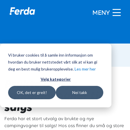
MENY
Vi bruker cookies til å samle inn informasjon om
Hjem
/
Campingvogner
hvordan du bruker nettstedet vårt slik at vi kan gi
deg en best mulig brukeropplevelse.
Les mer her
Brukte og nye
Velg kategorier
campingvogner til
OK, det er greit!
Nei takk
salgs
Ferda har et stort utvalg av brukte og nye
campingvogner til salgs! Hos oss finner du små og store