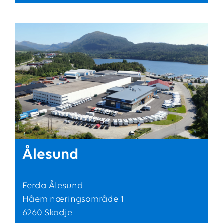
Ålesund
Ferda Ålesund
Håem næringsområde 1
6260 Skodje