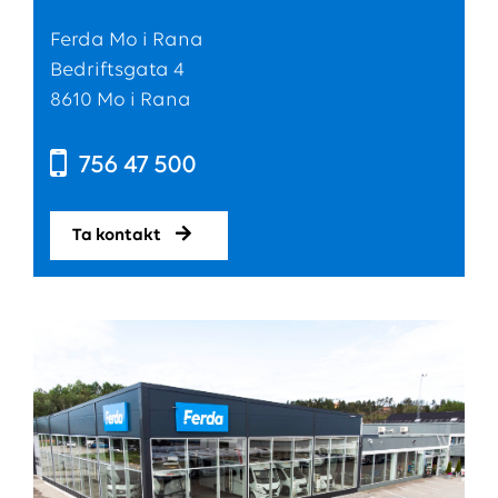
Ferda Mo i Rana
Bedriftsgata 4
8610 Mo i Rana
756 47 500
Ta kontakt