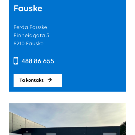
Fauske
Ferda Fauske
Finneidgata 3
8210 Fauske
488 86 655
Ta kontakt