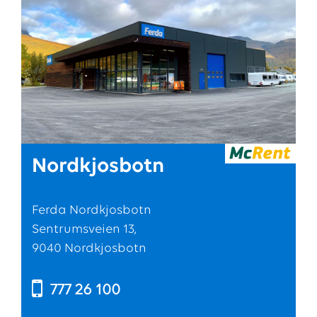
Nordkjosbotn
Ferda Nordkjosbotn
Sentrumsveien 13,
9040 Nordkjosbotn
777 26 100