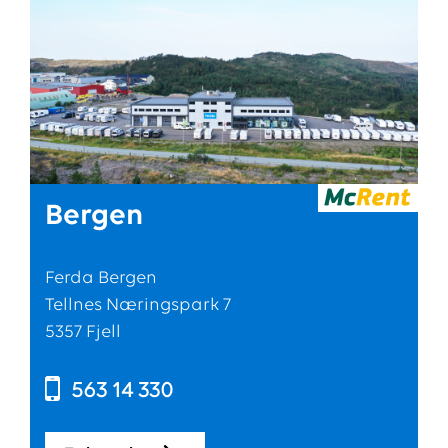
Bergen
Ferda Bergen
Tellnes Næringspark 7
5357 Fjell
563 14 330