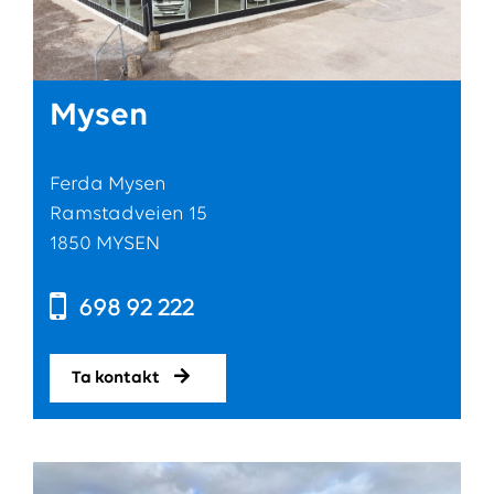
Mysen
Ferda Mysen
Ramstadveien 15
1850 MYSEN
698 92 222
Ta kontakt