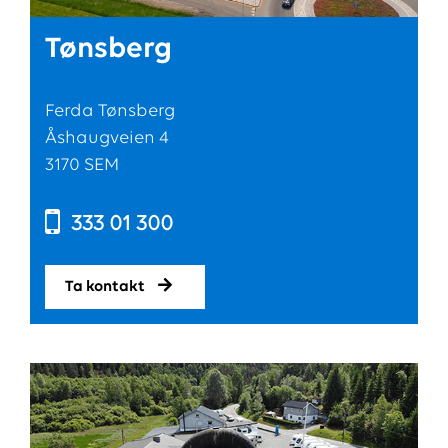
Tønsberg
Ferda Tønsberg
Åshaugveien 4
3170 SEM
333 01 300
Ta kontakt