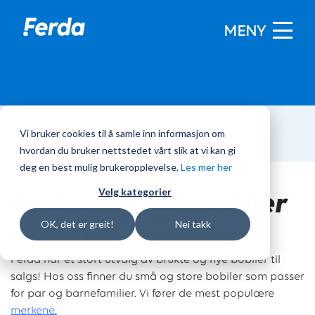
MENY
Vi bruker cookies til å samle inn informasjon om
Hjem
/
Bobiler
hvordan du bruker nettstedet vårt slik at vi kan gi
deg en best mulig brukeropplevelse.
Les mer her
Brukte og nye bobiler
Velg kategorier
til salgs
OK, det er greit!
Nei takk
Ferda har et stort utvalg av brukte og nye bobiler til
salgs! Hos oss finner du små og store bobiler som passer
for par og barnefamilier. Vi fører de mest populære
merkene.