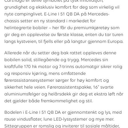
Carthago er selve symbolet på tysk innovasjon,
grundighet og eksklusiv komfort for deg som virkelig vil
nyte campinglivet. E-Line I 51 QB DA på Mercedes-
chassis setter en ny standard i markedet for
helintegrerte bobiler – her får du premiumkjøretøy som
gir deg en opplevelse av første klasse, enten du tar turen
langs kystveien, til fjells eller på langtur gjennom Europa.
Allerede når du setter deg bak rattet oppleves denne
bobilen solid, stillegående og trygg. Mercedes sin
kraftfulle 170 hk motor og 7-trinns automatgir sikrer rolig
og responsiv kjøring, mens omfattende
førerassistansesystemer sørger for høy komfort og
sikkerhet hele veien. Førerassistentspakke, 16" svarte
aluminiumsfelger og helårsdekk gir deg et ekstra løft når
det gjelder både fremkommelighet og stil.
Bodelen i E-Line I 51 QB DA er gjennomtenkt og lys, med
rause vindusflater, lune LED-lyssystemer og mye mer.
Sittegruppen er romslig og inviterer til sosiale måltider,