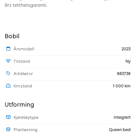
års tetthetsgaranti.
Bobil
Årsmodell
2023
Tilstand
Ny
Artikkel.nr
883738
Km.stand
1 000 km
Utforming
Kjøretøytype
Integrert
Planløsning
Queen bed