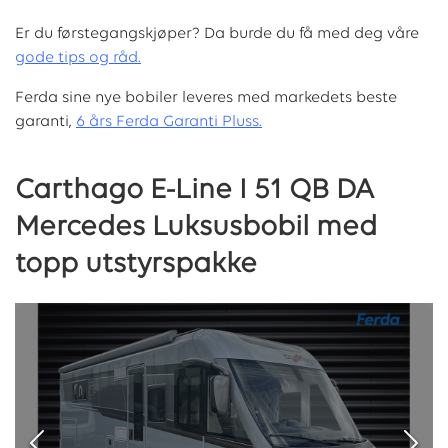
Er du førstegangskjøper? Da burde du få med deg våre
g
ode tips og råd.
Ferda sine nye bobiler leveres med markedets beste
garanti,
6 års Ferda Garanti Pluss.
Carthago E-Line I 51 QB DA
Mercedes Luksusbobil med
topp utstyrspakke