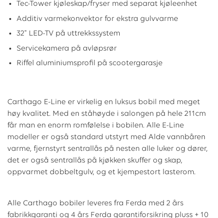
Tec-Tower kjøleskap/fryser med separat kjøleenhet
Additiv varmekonvektor for ekstra gulvvarme
32" LED-TV på uttrekkssystem
Servicekamera på avløpsrør
Riffel aluminiumsprofil på scootergarasje
Carthago E-Line er virkelig en luksus bobil med meget
høy kvalitet. Med en ståhøyde i salongen på hele 211cm
får man en enorm romfølelse i bobilen. Alle E-Line
modeller er også standard utstyrt med Alde vannbåren
varme, fjernstyrt sentrallås på nesten alle luker og dører,
det er også sentrallås på kjøkken skuffer og skap,
oppvarmet dobbeltgulv, og et kjempestort lasterom.
Alle Carthago bobiler leveres fra Ferda med 2 års
fabrikkgaranti og 4 års Ferda garantiforsikring pluss + 10