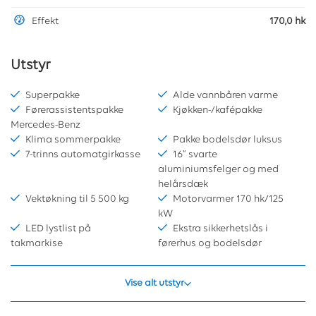
Effekt
170,0 hk
Utstyr
Superpakke
Alde vannbåren varme
Førerassistentspakke
Kjøkken-/kafépakke
Mercedes-Benz
Klima sommerpakke
Pakke bodelsdør luksus
7-trinns automatgirkasse
16” svarte
aluminiumsfelger og med
helårsdæk
Vektøkning til 5 500 kg
Motorvarmer 170 hk/125
kW
LED lystlist på
Ekstra sikkerhetslås i
takmarkise
førerhus og bodelsdør
Vise alt utstyr