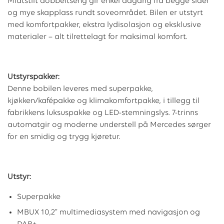
Midtstilt dobbeltseng gir enkel adgang fra begge sider
og mye skapplass rundt soveområdet. Bilen er utstyrt
med komfortpakker, ekstra lydisolasjon og eksklusive
materialer – alt tilrettelagt for maksimal komfort.
Utstyrspakker:
Denne bobilen leveres med superpakke,
kjøkken/kafépakke og klimakomfortpakke, i tillegg til
fabrikkens luksuspakke og LED-stemningslys. 7-trinns
automatgir og moderne understell på Mercedes sørger
for en smidig og trygg kjøretur.
Utstyr:
Superpakke
MBUX 10,2” multimediasystem med navigasjon og