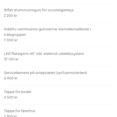
Riflet aluminiumsgulv for scootergarasje
2 200 kr
Additiv varmtvanns-gulvvarme: Varmekonvektorer i
sittegruppen
7 000 kr
LED-flatskjerm 40" inkl. elektrisk uttrekkssystem
37 100 kr
Servicekamera på avløpsrøret (spillvannstanken)
6 900 kr
Teppe for bodel
4 500 kr
Teppe for førerhus
2 300 kr