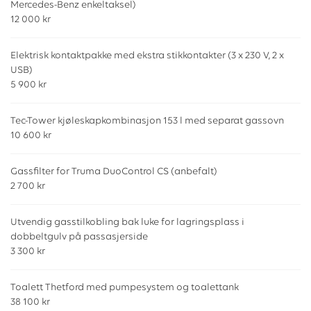
Mercedes-Benz enkeltaksel)
12 000 kr
Elektrisk kontaktpakke med ekstra stikkontakter (3 x 230 V, 2 x
USB)
5 900 kr
Tec-Tower kjøleskapkombinasjon 153 l med separat gassovn
10 600 kr
Gassfilter for Truma DuoControl CS (anbefalt)
2 700 kr
Utvendig gasstilkobling bak luke for lagringsplass i
dobbeltgulv på passasjerside
3 300 kr
Toalett Thetford med pumpesystem og toalettank
38 100 kr