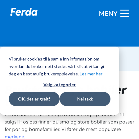
MENY
Vi bruker cookies til å samle inn informasjon om
Hjem
/
Bobiler
hvordan du bruker nettstedet vårt slik at vi kan gi
deg en best mulig brukeropplevelse.
Les mer her
Brukte og nye bobiler
Velg kategorier
til salgs
OK, det er greit!
Nei takk
Ferda har et stort utvalg av brukte og nye bobiler til
salgs! Hos oss finner du små og store bobiler som passer
for par og barnefamilier. Vi fører de mest populære
merkene.