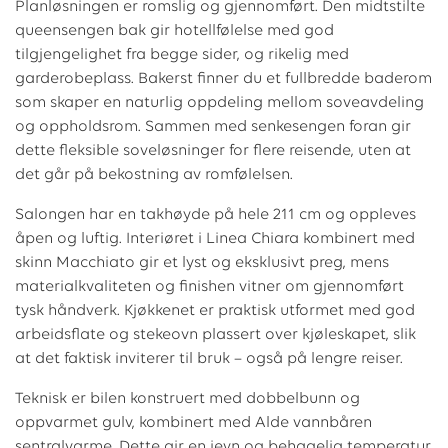
Planløsningen er romslig og gjennomført. Den midtstilte
queensengen bak gir hotellfølelse med god
tilgjengelighet fra begge sider, og rikelig med
garderobeplass. Bakerst finner du et fullbredde baderom
som skaper en naturlig oppdeling mellom soveavdeling
og oppholdsrom. Sammen med senkesengen foran gir
dette fleksible soveløsninger for flere reisende, uten at
det går på bekostning av romfølelsen.
Salongen har en takhøyde på hele 211 cm og oppleves
åpen og luftig. Interiøret i Linea Chiara kombinert med
skinn Macchiato gir et lyst og eksklusivt preg, mens
materialkvaliteten og finishen vitner om gjennomført
tysk håndverk. Kjøkkenet er praktisk utformet med god
arbeidsflate og stekeovn plassert over kjøleskapet, slik
at det faktisk inviterer til bruk – også på lengre reiser.
Teknisk er bilen konstruert med dobbelbunn og
oppvarmet gulv, kombinert med Alde vannbåren
sentralvarme. Dette gir en jevn og behagelig temperatur