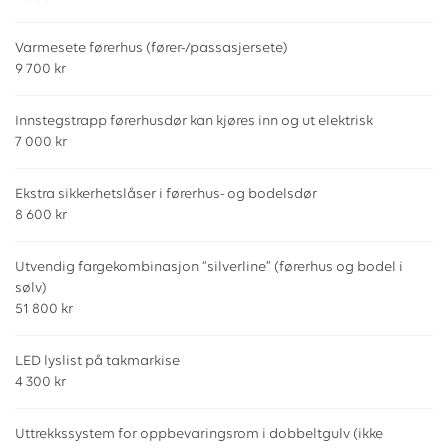
Varmesete førerhus (fører-/passasjersete)
9 700 kr
Innstegstrapp førerhusdør kan kjøres inn og ut elektrisk
7 000 kr
Ekstra sikkerhetslåser i førerhus- og bodelsdør
8 600 kr
Utvendig fargekombinasjon “silverline” (førerhus og bodel i
sølv)
51 800 kr
LED lyslist på takmarkise
4 300 kr
Uttrekkssystem for oppbevaringsrom i dobbeltgulv (ikke