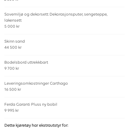
Sovemiljø og dekorsett: Dekorasjonsputer, sengeteppe,
lakensett
5 000 kr
Skinn sand
44 500 kr
Bodelsbord uttrekkbart
9 700 kr
Leveringsomkostninger Carthago
16 500 kr
Ferda Garanti Pluss ny bobil
9 995 kr
Dette kjøretøy har ekstrautstyr for: