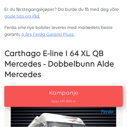
Er du førstegangskjøper? Da burde du få med deg våre
g
ode tips og råd.
Ferda sine nye bobiler leveres med markedets beste
garanti,
6 års Ferda Garanti Pluss.
Carthago E-line I 64 XL QB
Mercedes - Dobbelbunn Alde
Mercedes
Kampanje
Spar 591 895 kr