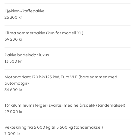
Kjøkken-/kaffepakke
26 300 kr
Klima sommerpakke (kun for modell XL)
59 200 kr
Pakke bodelsdør luxus
13 500 kr
Motorvariant 170 hk/125 kW, Euro VI E (bare sammen med
automatgir)
34 600 kr
16” aluminiumsfelger (svarte) med helårsdekk (tandemaksel)
29 000 kr
Vektøkning fra 5 000 kg til 5 500 kg (tandemaksel)
7 000 kr