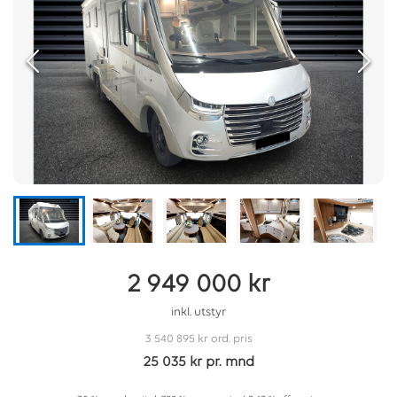
2 949 000 kr
inkl. utstyr
3 540 895 kr
ord. pris
25 035 kr pr. mnd