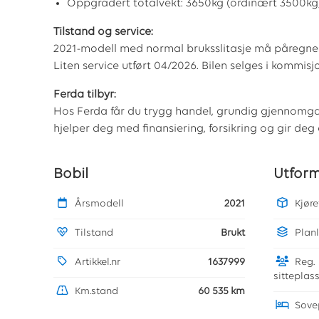
Oppgradert totalvekt: 3650kg (ordinært 3500kg
Tilstand og service:
2021-modell med normal bruksslitasje må påregnes. 
Liten service utført 04/2026. Bilen selges i kommis
Ferda tilbyr:
Hos Ferda får du trygg handel, grundig gjennomgan
hjelper deg med finansiering, forsikring og gir deg
Bobil
Utfor
Årsmodell
2021
Kjør
Tilstand
Brukt
Plan
Artikkel.nr
1637999
Reg.
sitteplas
Km.stand
60 535 km
Sove