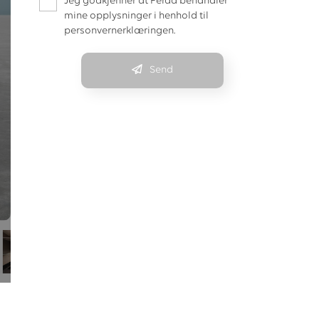
Jeg godkjenner at Ferda behandler
mine opplysninger i henhold til
personvernerklæringen.
Send