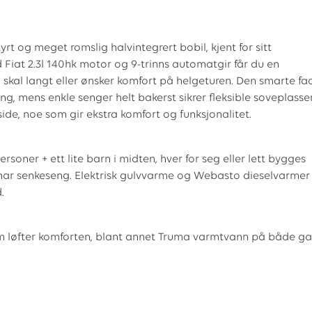
rt og meget romslig halvintegrert bobil, kjent for sitt
Fiat 2.3l 140hk motor og 9-trinns automatgir får du en
skal langt eller ønsker komfort på helgeturen. Den smarte fa
ng, mens enkle senger helt bakerst sikrer fleksible soveplasse
ide, noe som gir ekstra komfort og funksjonalitet.
soner + ett lite barn i midten, hver for seg eller lett bygges
 har senkeseng. Elektrisk gulvvarme og Webasto dieselvarmer
.
om løfter komforten, blant annet Truma varmtvann på både ga