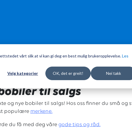
ettstedet vårt slik at vi kan gi deg en best mulig brukeropplevelse.
Les
Velg kategorier
OK, det er greit!
Nei takk
obiler til salgs
kte og nye bobiler til salgs! Hos oss finner du små og 
est populære
merkene.
urde du få med deg våre
g
ode tips og råd.