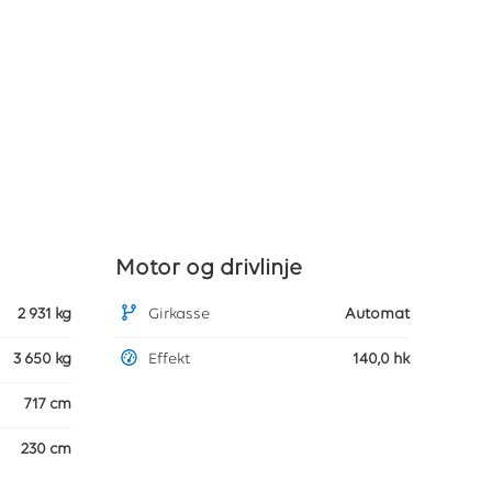
Motor og drivlinje
2 931 kg
Girkasse
Automat
3 650 kg
Effekt
140,0 hk
717 cm
230 cm