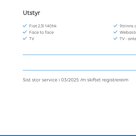
Utstyr
Fiat 2.3l 140hk
9.trinns
Face to face
Webasto
TV
TV - an
Sist stor service i 03/2025 /m skiftet registrereim