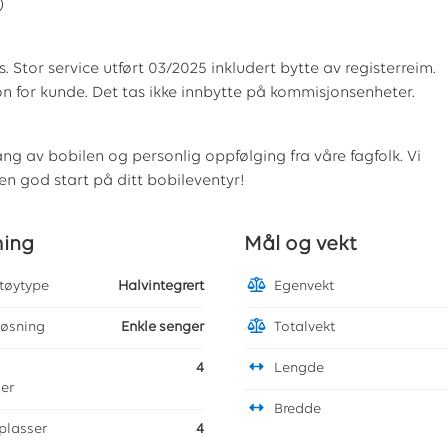
)
Stor service utført 03/2025 inkludert bytte av registerreim.
jon for kunde. Det tas ikke innbytte på kommisjonsenheter.
g av bobilen og personlig oppfølging fra våre fagfolk. Vi
 en god start på ditt bobileventyr!
ming
Mål og vekt
etøytype
Halvintegrert
Egenvekt
løsning
Enkle senger
Totalvekt
4
Lengde
ser
Bredde
plasser
4