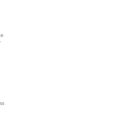
ce
r
ss