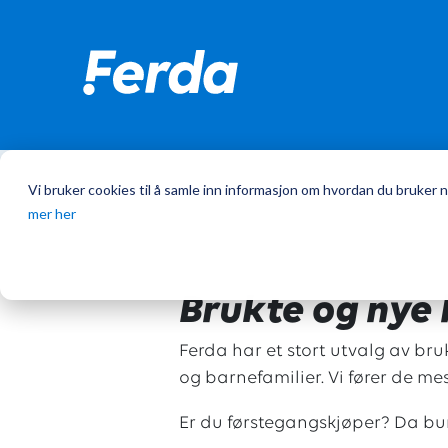
Vi bruker cookies til å samle inn informasjon om hvordan du bruker n
Hjem
/
Bobiler
mer her
Brukte og nye b
Ferda har et stort utvalg av bru
og barnefamilier. Vi fører de m
Er du førstegangskjøper? Da b