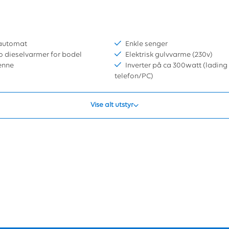
 automat
Enkle senger
 dieselvarmer for bodel
Elektrisk gulvvarme (230v)
tenne
Inverter på ca 300watt (lading 
telefon/PC)
Vise alt utstyr