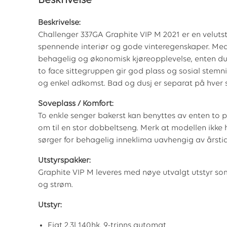
Beskrivelse
Beskrivelse:
Challenger 337GA Graphite VIP M 2021 er en velutsty
spennende interiør og gode vinteregenskaper. Med 
behagelig og økonomisk kjøreopplevelse, enten du 
to face sittegruppen gir god plass og sosial stemni
og enkel adkomst. Bad og dusj er separat på hver s
Soveplass / Komfort:
To enkle senger bakerst kan benyttes av enten to per
om til en stor dobbeltseng. Merk at modellen ikke
sørger for behagelig inneklima uavhengig av årstid
Utstyrspakker:
Graphite VIP M leveres med nøye utvalgt utstyr s
og strøm.
Utstyr:
Fiat 2.3l 140hk, 9-trinns automat