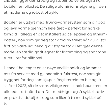
chassis ligger den stødig og stabilt på veien, også når
bobilen er fullastet. De stilige aluminiumsfelgene gir den
et moderne og robust uttrykk.
Bobilen er utstyrt med Truma-varmesystem som gir god
og jevn varme gjennom hele året – perfekt for norske
forhold. I tillegg er det installert solcellepanel og lithium-
batteri, noe som gir deg stor grad av frihet når du vil stå
fritt og være uavhengig av strømuttak. Det gjør denne
modellen særlig godt egnet for fricamping og spontane
turer utenfor allfarvei.
Denne Challenger’en er nøye vedlikeholdt og kommer
rett fra service med gjennomført fukttest, noe som gir
trygghet for deg som kjøper. Registerreimen ble også
skiftet i 2023, så de store, viktige vedlikeholdspunktene er
allerede tatt hånd om. Det medfølger også sykkelstativ –
en praktisk detalj for deg som liker å ta med sykkel på
tur.