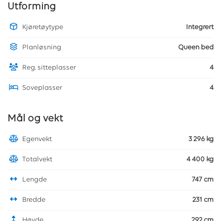
Utforming
Kjøretøytype
Integrert
Planløsning
Queen bed
Reg. sitteplasser
4
Soveplasser
4
Mål og vekt
Egenvekt
3 296 kg
Totalvekt
4 400 kg
Lengde
747 cm
Bredde
231 cm
Høyde
292 cm