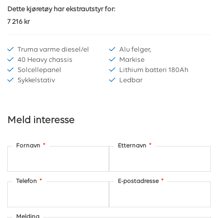
Dette kjøretøy har ekstrautstyr for:
7 216 kr
Truma varme diesel/el
Alu felger,
40 Heavy chassis
Markise
Solcellepanel
Lithium batteri 180Ah
Sykkelstativ
Ledbar
Meld interesse
Fornavn
*
Etternavn
*
Telefon
*
E-postadresse
*
Melding