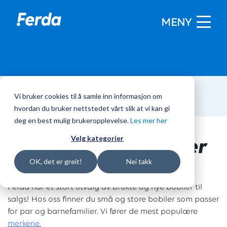
MENY
Vi bruker cookies til å samle inn informasjon om
Hjem
/
Bobiler
hvordan du bruker nettstedet vårt slik at vi kan gi
deg en best mulig brukeropplevelse.
Les mer her
Brukte og nye bobiler
Velg kategorier
til salgs
OK, det er greit!
Nei takk
Ferda har et stort utvalg av brukte og nye bobiler til
salgs! Hos oss finner du små og store bobiler som passer
for par og barnefamilier. Vi fører de mest populære
merkene.