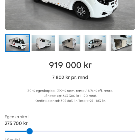
919 000 kr
7 802 kr pr. mnd
30 % egenkapital. 7.99 % nom. rente / 8.74 % eff. rente.
Lånebeløp: 643 300 kr i 120 mnd.
Kredittkostnad: 307 883 kr. Totalt: 951 183 kr.
Egenkapital
275 700 kr
Lånetid