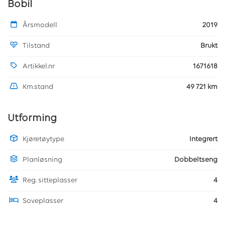
Bobil
Årsmodell
2019
Tilstand
Brukt
Artikkel.nr
1671618
Km.stand
49 721 km
Utforming
Kjøretøytype
Integrert
Planløsning
Dobbeltseng
Reg. sitteplasser
4
Soveplasser
4