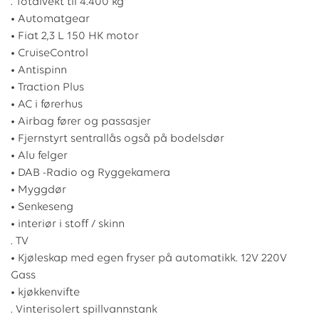
. Totalvekt til 4.400 kg
• Automatgear
• Fiat 2,3 L 150 HK motor
• CruiseControl
• Antispinn
• Traction Plus
• AC i førerhus
• Airbag fører og passasjer
• Fjernstyrt sentrallås også på bodelsdør
• Alu felger
• DAB -Radio og Ryggekamera
• Myggdør
• Senkeseng
• interiør i stoff / skinn
. TV
• Kjøleskap med egen fryser på automatikk. 12V 220V
Gass
• kjøkkenvifte
. Vinterisolert spillvannstank