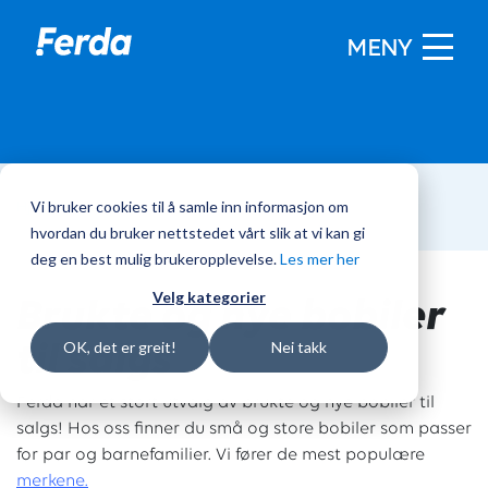
MENY
Vi bruker cookies til å samle inn informasjon om
Hjem
/
Bobiler
hvordan du bruker nettstedet vårt slik at vi kan gi
deg en best mulig brukeropplevelse.
Les mer her
Brukte og nye bobiler
Velg kategorier
til salgs
OK, det er greit!
Nei takk
Ferda har et stort utvalg av brukte og nye bobiler til
salgs! Hos oss finner du små og store bobiler som passer
for par og barnefamilier. Vi fører de mest populære
merkene.