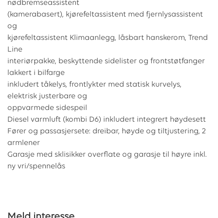
nødbremseassistent
(kamerabasert), kjørefeltassistent med fjernlysassistent
og
kjørefeltassistent Klimaanlegg, låsbart hanskerom, Trend
Line
interiørpakke, beskyttende sidelister og frontstøtfanger
lakkert i bilfarge
inkludert tåkelys, frontlykter med statisk kurvelys,
elektrisk justerbare og
oppvarmede sidespeil
Diesel varmluft (kombi D6) inkludert integrert høydesett
Fører og passasjersete: dreibar, høyde og tiltjustering, 2
armlener
Garasje med sklisikker overflate og garasje til høyre inkl.
ny vri/spennelås
Meld interesse