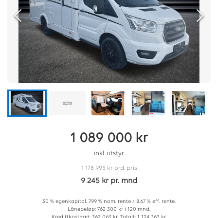
1 089 000 kr
inkl. utstyr
1 178 995 kr
ord. pris
9 245 kr pr. mnd
30 % egenkapital. 7.99 % nom. rente / 8.67 % eff. rente.
Lånebeløp: 762 300 kr i 120 mnd.
Kredittkostnad: 362 063 kr. Totalt: 1 124 363 kr.