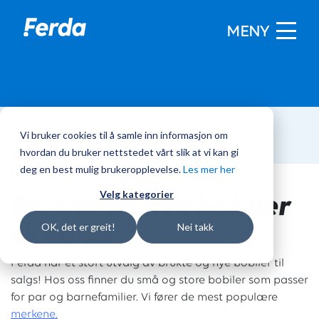
MENY
Vi bruker cookies til å samle inn informasjon om
Hjem
/
Bobiler
hvordan du bruker nettstedet vårt slik at vi kan gi
deg en best mulig brukeropplevelse.
Les mer her
Brukte og nye bobiler
Velg kategorier
til salgs
OK, det er greit!
Nei takk
Ferda har et stort utvalg av brukte og nye bobiler til
salgs! Hos oss finner du små og store bobiler som passer
for par og barnefamilier. Vi fører de mest populære
merkene.