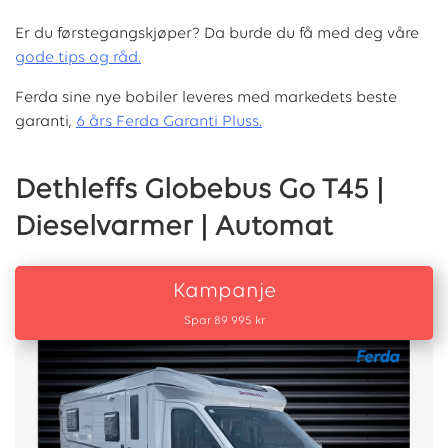
Er du førstegangskjøper? Da burde du få med deg våre
g
ode tips og råd.
Ferda sine nye bobiler leveres med markedets beste
garanti,
6 års Ferda Garanti Pluss.
Dethleffs Globebus Go T45 |
Dieselvarmer | Automat
Kampanje
Spar 89 995 kr