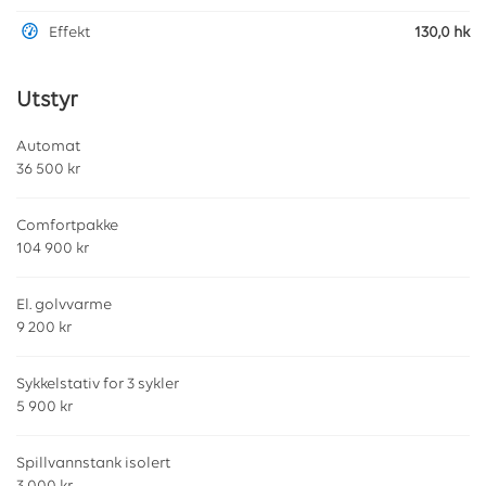
Effekt
130,0 hk
Utstyr
Automat
36 500 kr
Comfortpakke
104 900 kr
El. golvvarme
9 200 kr
Sykkelstativ for 3 sykler
5 900 kr
Spillvannstank isolert