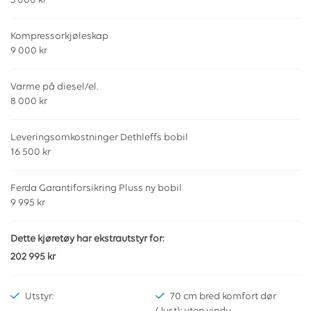
3 000 kr
Kompressorkjøleskap
9 000 kr
Varme på diesel/el.
8 000 kr
Leveringsomkostninger Dethleffs bobil
16 500 kr
Ferda Garantiforsikring Pluss ny bobil
9 995 kr
Dette kjøretøy har ekstrautstyr for:
202 995 kr
Utstyr:
70 cm bred komfort dør