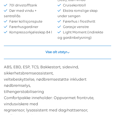
(Just); uten vindu
70l drivstofftank
Cruisekontroll
Dør med vindu +
Ekstra romslige skap
sentrallås
under sengen
Fører kollisjonspute
Førerhus i frosthvitt
Førerhusgardiner
Garasje venstre
Kompressorkjøleskap 84 l
Light Moment (indirekte
og gardinbelysning)
Vise alt utstyr
ABS, EBD, ESP, TCS; Bakkestart, sidevind,
sikkerhetsbremseassistent,
veltebeskyttelse, nødbremsestøtte inkludert
nødbremselys,
tilhengerstabilisering
Comfortpakke inneholder: Oppvarmet frontrute,
vindusviskere med
regnsensor, lysassistent med dag/nattsensor,