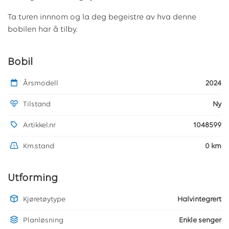
Ta turen innnom og la deg begeistre av hva denne
bobilen har å tilby.
Bobil
Årsmodell
2024
Tilstand
Ny
Artikkel.nr
1048599
Km.stand
0 km
Utforming
Kjøretøytype
Halvintegrert
Planløsning
Enkle senger