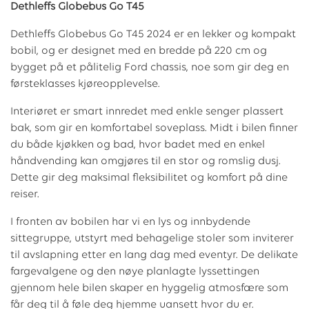
Dethleffs Globebus Go T45
Dethleffs Globebus Go T45 2024 er en lekker og kompakt
bobil, og er designet med en bredde på 220 cm og
bygget på et pålitelig Ford chassis, noe som gir deg en
førsteklasses kjøreopplevelse.
Interiøret er smart innredet med enkle senger plassert
bak, som gir en komfortabel soveplass. Midt i bilen finner
du både kjøkken og bad, hvor badet med en enkel
håndvending kan omgjøres til en stor og romslig dusj.
Dette gir deg maksimal fleksibilitet og komfort på dine
reiser.
I fronten av bobilen har vi en lys og innbydende
sittegruppe, utstyrt med behagelige stoler som inviterer
til avslapning etter en lang dag med eventyr. De delikate
fargevalgene og den nøye planlagte lyssettingen
gjennom hele bilen skaper en hyggelig atmosfære som
får deg til å føle deg hjemme uansett hvor du er.