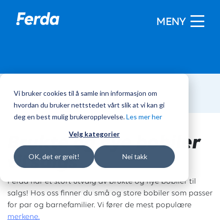
MENY
Vi bruker cookies til å samle inn informasjon om
Hjem
/
Bobiler
hvordan du bruker nettstedet vårt slik at vi kan gi
deg en best mulig brukeropplevelse.
Les mer her
Brukte og nye bobiler
Velg kategorier
til salgs
OK, det er greit!
Nei takk
Ferda har et stort utvalg av brukte og nye bobiler til
salgs! Hos oss finner du små og store bobiler som passer
for par og barnefamilier. Vi fører de mest populære
merkene.