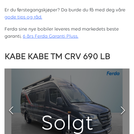
Er du førstegangskjøper? Da burde du få med deg våre
g
ode tips og råd.
Ferda sine nye bobiler leveres med markedets beste
garanti,
6 års Ferda Garanti Pluss.
KABE KABE TM CRV 690 LB
Solgt