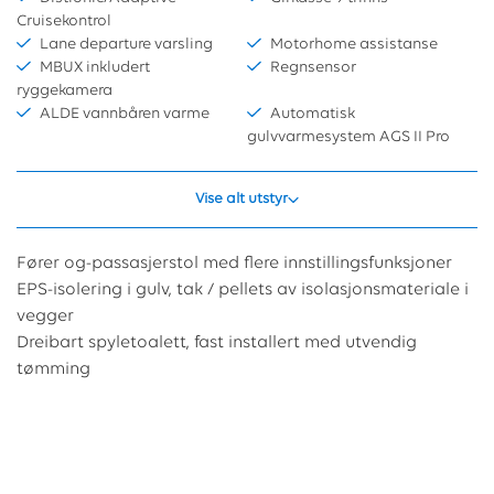
Cruisekontrol
Lane departure varsling
Motorhome assistanse
MBUX inkludert
Regnsensor
ryggekamera
ALDE vannbåren varme
Automatisk
gulvvarmesystem AGS II Pro
Vise alt utstyr
Fører og-passasjerstol med flere innstillingsfunksjoner
EPS-isolering i gulv, tak / pellets av isolasjonsmateriale i
vegger
Dreibart spyletoalett, fast installert med utvendig
tømming