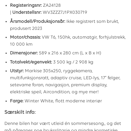
Registeringsnr:
ZA24128
|
Understellsnr:
WV3ZZZ7J1PX030719
Årsmodell/Produksjonsår:
Ikke registrert som brukt,
produsert 2023
Motor/chassis:
VW T6, 150hk, automatgir, forhjulstrekk,
10 000 km
Dimensjoner:
589 x 216 x 280 cm (L x B x H)
Totalvekt/egenvekt:
3 500 kg / 2 908 kg
Utstyr:
Markise 305x250, ryggekamera,
multifunksjonsratt, adaptiv cruise, LED-lys, 17” felger,
setevame foran, navigasjon, premium display,
elektriske speil, Aircondition, og mye mer!
Farge:
Winter White, flott moderne interiør
Særskilt info:
Denne bilen har vært utleid én sommersesong., og det
må påregnes noe bruksslitasje og mindre kosmetiske