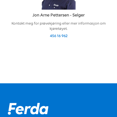
Jon Arne Pettersen
-
Selger
Kontakt meg for prøvekjøring eller mer informasjon om
kjøretøyet.
456 16 962