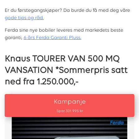
Er du førstegangskjøper? Da burde du få med deg våre
g
ode tips og råd.
Ferda sine nye bobiler leveres med markedets beste
garanti,
6 års Ferda Garanti Pluss.
Knaus TOURER VAN 500 MQ
VANSATION *Sommerpris satt
ned fra 1.250.000,-
Kampanje
Spar 301 995 kr