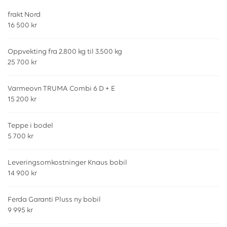
frakt Nord
16 500 kr
Oppvekting fra 2.800 kg til 3.500 kg
25 700 kr
Varmeovn TRUMA Combi 6 D + E
15 200 kr
Teppe i bodel
5 700 kr
Leveringsomkostninger Knaus bobil
14 900 kr
Ferda Garanti Pluss ny bobil
9 995 kr