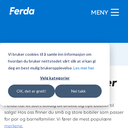
MENY
Vi bruker cookies til å samle inn informasjon om
Hjem
/
Bobiler
hvordan du bruker nettstedet vårt slik at vi kan gi
deg en best mulig brukeropplevelse.
Les mer her
Brukte og nye bobiler
Velg kategorier
til salgs
OK, det er greit!
Nei takk
Ferda har et stort utvalg av brukte og nye bobiler til
salgs! Hos oss finner du små og store bobiler som passer
for par og barnefamilier. Vi fører de mest populære
merkene.