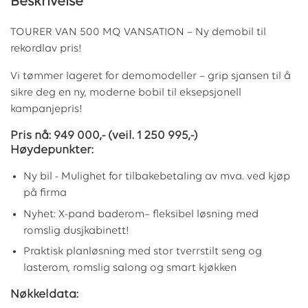
Beskrivelse
TOURER VAN 500 MQ VANSATION – Ny demobil til
rekordlav pris!
Vi tømmer lageret for demomodeller – grip sjansen til å
sikre deg en ny, moderne bobil til eksepsjonell
kampanjepris!
Pris nå: 949 000,- (veil. 1 250 995,-)
Høydepunkter:
Ny bil - Mulighet for tilbakebetaling av mva. ved kjøp
på firma
Nyhet: X-pand baderom– fleksibel løsning med
romslig dusjkabinett!
Praktisk planløsning med stor tverrstilt seng og
lasterom, romslig salong og smart kjøkken
Nøkkeldata: