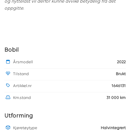
og nyttelast vil derfor kunne avvike betydelig fra det
oppgitte.
Bobil
Årsmodell
2022
Tilstand
Brukt
Artikkel.nr
1646131
Km.stand
31 000 km
Utforming
Kjøretøytype
Halvintegrert