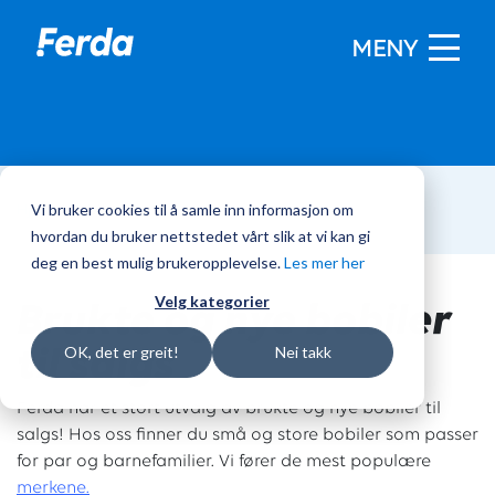
MENY
Vi bruker cookies til å samle inn informasjon om
Hjem
/
Bobiler
hvordan du bruker nettstedet vårt slik at vi kan gi
deg en best mulig brukeropplevelse.
Les mer her
Brukte og nye bobiler
Velg kategorier
til salgs
OK, det er greit!
Nei takk
Ferda har et stort utvalg av brukte og nye bobiler til
salgs! Hos oss finner du små og store bobiler som passer
for par og barnefamilier. Vi fører de mest populære
merkene.