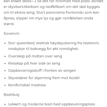
kan enkelt deles i 2 så det tar minimalt med plass. Bordet
er skyvbart/dreibart og nedfellbart om det skal bygges
om til ekstra seng. Stort panorama frontvindu som kan
åpnes, slipper inn mye lys og gjør romfølelsen enda
større.
Soverom:
Stor queenbed, elektisk høydejustering fra lasterom,
innskybar til bakvegg for økt romslighet.
Overskap på midten over seng
Klesskap på hver side av seng
Oppbevaringsskuff i fronten av sengen
Skyvedører for skjerming frem mot bodel
Komfortabel madrass
Bad/dusj:
Lekkert og moderne bad med oppbevaringsplass