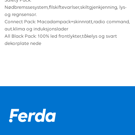
Safety Pack:
Nødbremssesystem,filskiftevarlser,skiltgjenkjenning, lys-
og regnsensor.
Connect Pack: Macadampack+skinnratt,radio command,
aut.klima og induksjonslader
All Black Pack: 100% led frontlykter,tåkelys og svart
dekorplate nede