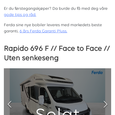
Er du førstegangskjøper? Da burde du få med deg våre
g
ode tips og råd.
Ferda sine nye bobiler leveres med markedets beste
garanti,
6 års Ferda Garanti Pluss.
Rapido 696 F // Face to Face //
Uten senkeseng