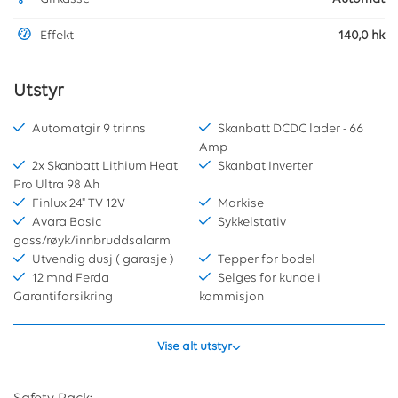
Effekt
140,0 hk
Utstyr
Automatgir 9 trinns
Skanbatt DCDC lader - 66
Amp
2x Skanbatt Lithium Heat
Skanbat Inverter
Pro Ultra 98 Ah
Finlux 24" TV 12V
Markise
Avara Basic
Sykkelstativ
gass/røyk/innbruddsalarm
Utvendig dusj ( garasje )
Tepper for bodel
12 mnd Ferda
Selges for kunde i
Garantiforsikring
kommisjon
Vise alt utstyr