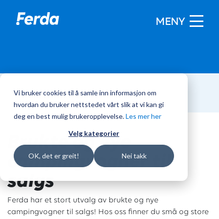
MENY
Vi bruker cookies til å samle inn informasjon om
Hjem
/
Campingvogner
hvordan du bruker nettstedet vårt slik at vi kan gi
deg en best mulig brukeropplevelse.
Les mer her
Brukte og nye
Velg kategorier
campingvogner til
OK, det er greit!
Nei takk
salgs
Ferda har et stort utvalg av brukte og nye
campingvogner til salgs! Hos oss finner du små og store