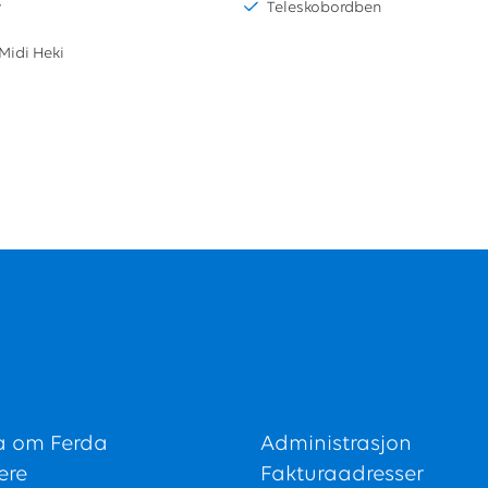
v
Teleskobordben
Midi Heki
a om Ferda
Administrasjon
ere
Fakturaadresser