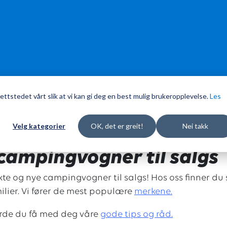
ettstedet vårt slik at vi kan gi deg en best mulig brukeropplevelse.
Les
Velg kategorier
OK, det er greit!
Nei takk
campingvogner til salgs
ukte og nye campingvogner til salgs! Hos oss finner 
lier. Vi fører de mest populære
merkene.
urde du få med deg våre
g
ode tips og råd.