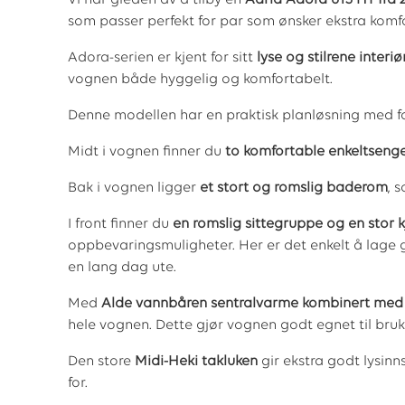
Vi har gleden av å tilby en
Adria Adora 613 HT fra 
som passer perfekt for par som ønsker ekstra komfo
Adora-serien er kjent for sitt
lyse og stilrene interiø
vognen både hyggelig og komfortabelt.
Denne modellen har en praktisk planløsning med f
Midt i vognen finner du
to komfortable enkeltseng
Bak i vognen ligger
et stort og romslig baderom
, 
I front finner du
en romslig sittegruppe og en stor 
oppbevaringsmuligheter. Her er det enkelt å lage g
en lang dag ute.
Med
Alde vannbåren sentralvarme kombinert med 
hele vognen. Dette gjør vognen godt egnet til bruk
Den store
Midi-Heki takluken
gir ekstra godt lysinns
for.