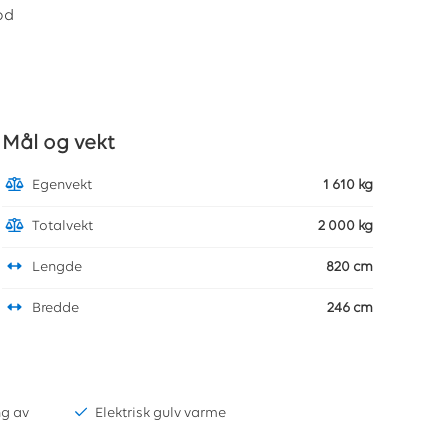
od
Mål og vekt
Egenvekt
1 610 kg
Totalvekt
2 000 kg
Lengde
820 cm
Bredde
246 cm
ng av
Elektrisk gulv varme