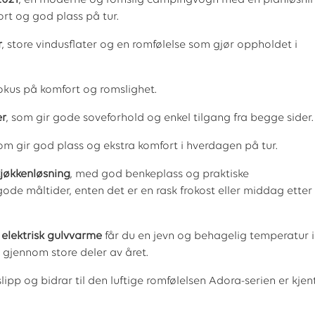
2021
, en moderne og romslig campingvogn med en planløsni
rt og god plass på tur.
r
, store vindusflater og en romfølelse som gjør oppholdet i
okus på komfort og romslighet.
er
, som gir gode soveforhold og enkel tilgang fra begge sider.
som gir god plass og ekstra komfort i hverdagen på tur.
kjøkkenløsning
, med god benkeplass og praktiske
ode måltider, enten det er en rask frokost eller middag etter
elektrisk gulvvarme
får du en jevn og behagelig temperatur i
 gjennom store deler av året.
lipp og bidrar til den luftige romfølelsen Adora-serien er kjen