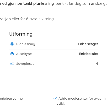
med gjennomtenkt planløsning
, perfekt for deg som ønsker g
asjon eller for å avtale visning.
Utforming
Planløsning
Enkle senger
Akseltype
Enkeltakslet
Soveplasser
4
nnbåren varme
Adria mediesenter for avspilli
musikk