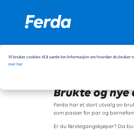
Vi bruker cookies til å samle inn informasjon om hvordan du bruker n
Hjem
/
Campingvogner
mer her
Brukte og nye 
Ferda har et stort utvalg av br
som passer for par og barnefami
Er du førstegangskjøper? Da b