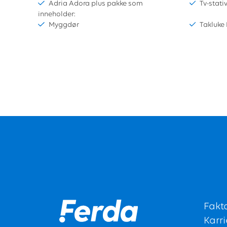
Adria Adora plus pakke som
Tv-stati
inneholder:
Myggdør
Takluke 
Fakt
Karri