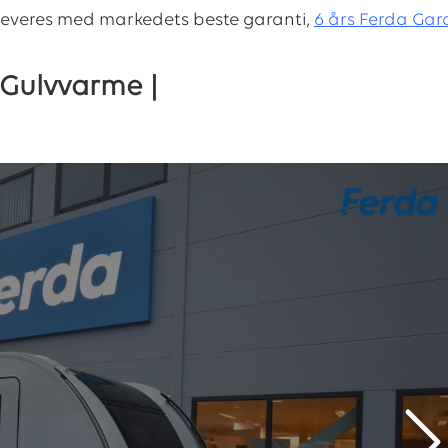
leveres med markedets beste garanti,
6 års Ferda Gara
 Gulvvarme |