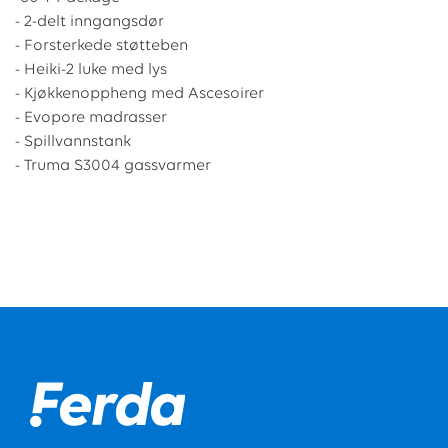
- 2-delt inngangsdør
- Forsterkede støtteben
- Heiki-2 luke med lys
- Kjøkkenoppheng med Ascesoirer
- Evopore madrasser
- Spillvannstank
- Truma S3004 gassvarmer