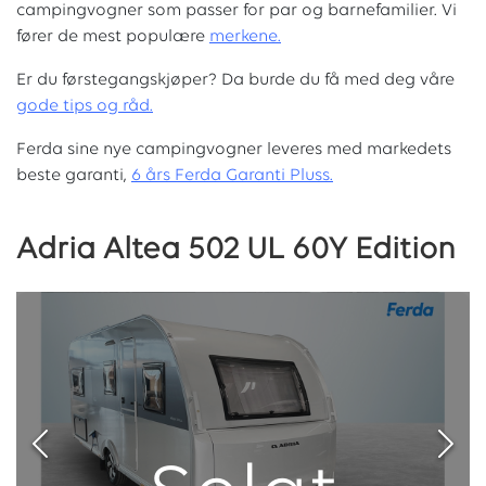
campingvogner som passer for par og barnefamilier. Vi
fører de mest populære
merkene.
Er du førstegangskjøper? Da burde du få med deg våre
g
ode tips og råd.
Ferda sine nye campingvogner leveres med markedets
beste garanti,
6 års Ferda Garanti Pluss.
Adria Altea 502 UL 60Y Edition