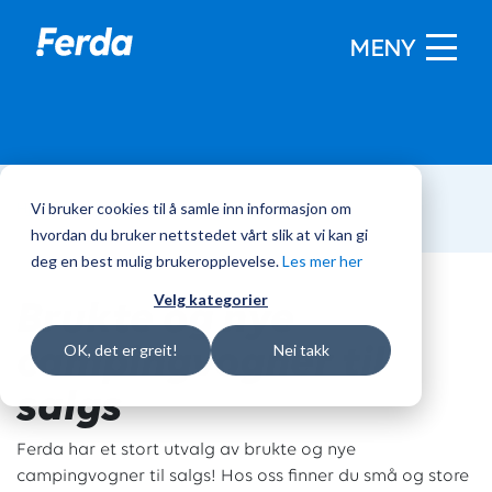
MENY
Vi bruker cookies til å samle inn informasjon om
Hjem
/
Campingvogner
hvordan du bruker nettstedet vårt slik at vi kan gi
deg en best mulig brukeropplevelse.
Les mer her
Brukte og nye
Velg kategorier
campingvogner til
OK, det er greit!
Nei takk
salgs
Ferda har et stort utvalg av brukte og nye
campingvogner til salgs! Hos oss finner du små og store