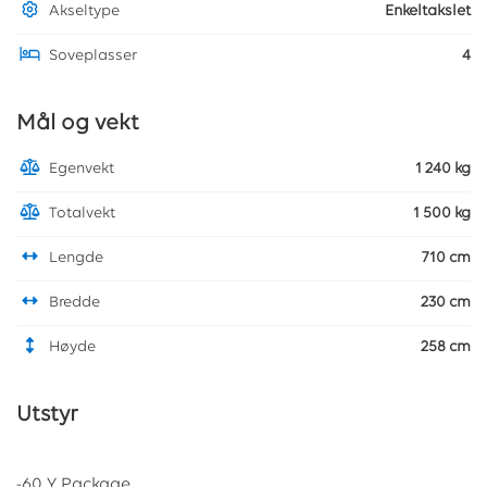
Akseltype
Enkeltakslet
Soveplasser
4
Mål og vekt
Egenvekt
1 240 kg
Totalvekt
1 500 kg
Lengde
710 cm
Bredde
230 cm
Høyde
258 cm
Utstyr
-60 Y Package