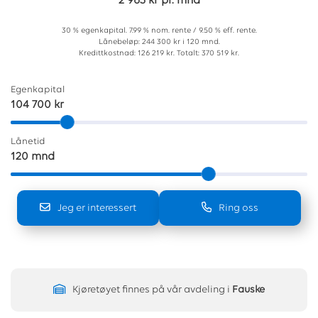
2 963 kr pr. mnd
30 % egenkapital. 7.99 % nom. rente / 9.50 % eff. rente.
Lånebeløp: 244 300 kr i 120 mnd.
Kredittkostnad: 126 219 kr. Totalt: 370 519 kr.
Egenkapital
104 700 kr
Lånetid
120 mnd
Jeg er interessert
Ring oss
Kjøretøyet finnes på vår avdeling i
Fauske