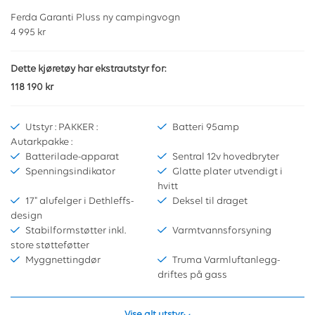
Ferda Garanti Pluss ny campingvogn
4 995 kr
Dette kjøretøy har ekstrautstyr for:
118 190 kr
Utstyr : PAKKER :
Batteri 95amp
Autarkpakke :
Batterilade-apparat
Sentral 12v hovedbryter
Spenningsindikator
Glatte plater utvendigt i
hvitt
17" alufelger i Dethleffs-
Deksel til draget
design
Stabilformstøtter inkl.
Varmtvannsforsyning
store støtteføtter
Myggnettingdør
Truma Varmluftanlegg-
driftes på gass
Vise alt utstyr