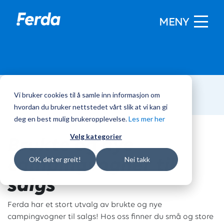
MENY
Vi bruker cookies til å samle inn informasjon om
Hjem
/
Campingvogner
hvordan du bruker nettstedet vårt slik at vi kan gi
deg en best mulig brukeropplevelse.
Les mer her
Brukte og nye
Velg kategorier
campingvogner til
OK, det er greit!
Nei takk
salgs
Ferda har et stort utvalg av brukte og nye
campingvogner til salgs! Hos oss finner du små og store