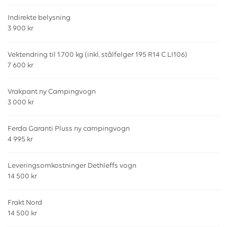
Indirekte belysning
3 900 kr
Vektendring til 1.700 kg (inkl. stålfelger 195 R14 C LI106)
7 600 kr
Vrakpant ny Campingvogn
3 000 kr
Ferda Garanti Pluss ny campingvogn
4 995 kr
Leveringsomkostninger Dethleffs vogn
14 500 kr
Frakt Nord
14 500 kr