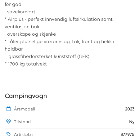
for god
sovekomfort
* Airplus - perfekt innvendig luftsirkulation samt
ventilasjon bak
overskape og skjenke
* Tåler plutselige væromslag: tak, front og hekk i
holdbar
glassfiberforsterket kunststoff (GFK)
* 1700 kg totalvekt
Campingvogn
Årsmodell
2023
Tilstand
Ny
Artikkel.nr
877975