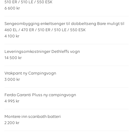
510 ER / 510 LE / 550 ESK
6 600 kr
Sengeombygging enkeltsenger til dobbeltseng Bare muligt til
460 EL / 470 ER / 510 ER / 510 LE / 550 ESK
4 100 kr
Leveringsomkostninger Dethleffs vogn
14 500 kr
Vrakpant ny Campingvogn
3 000 kr
Ferda Garanti Pluss ny campingvogn
4 995 kr
Montere inn scanbath batteri
2 200 kr