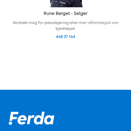
Rune Berget
-
Selger
Kontakt meg for prøvekjøring eller mer informasjon om
kjøretøyet.
468 37 164