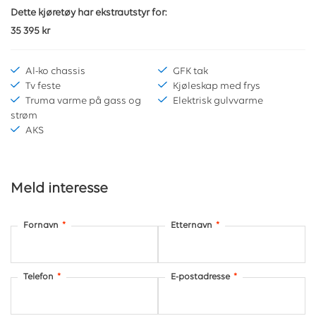
Dette kjøretøy har ekstrautstyr for:
35 395 kr
Al-ko chassis
GFK tak
Tv feste
Kjøleskap med frys
Truma varme på gass og
Elektrisk gulvvarme
strøm
AKS
Meld interesse
Fornavn
*
Etternavn
*
Telefon
*
E-postadresse
*