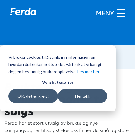
MENY
Vi bruker cookies til å samle inn informasjon om
Hjem
/
Campingvogner
hvordan du bruker nettstedet vårt slik at vi kan gi
deg en best mulig brukeropplevelse.
Les mer her
Brukte og nye
Velg kategorier
campingvogner til
OK, det er greit!
Nei takk
salgs
Ferda har et stort utvalg av brukte og nye
campingvogner til salgs! Hos oss finner du små og store