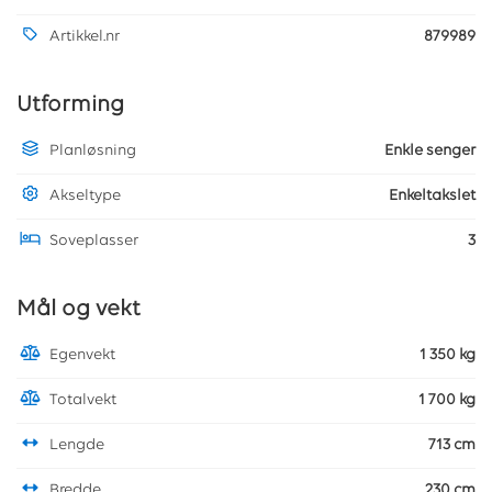
Artikkel.nr
879989
Utforming
Planløsning
Enkle senger
Akseltype
Enkeltakslet
Soveplasser
3
Mål og vekt
Egenvekt
1 350 kg
Totalvekt
1 700 kg
Lengde
713 cm
Bredde
230 cm