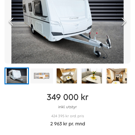
349 000 kr
inkl. utstyr
424 395 kr
ord. pris
2 963 kr pr. mnd