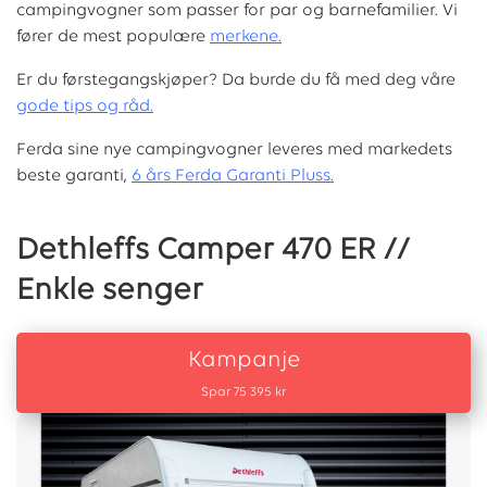
campingvogner som passer for par og barnefamilier. Vi
fører de mest populære
merkene.
Er du førstegangskjøper? Da burde du få med deg våre
g
ode tips og råd.
Ferda sine nye campingvogner leveres med markedets
beste garanti,
6 års Ferda Garanti Pluss.
Dethleffs Camper 470 ER //
Enkle senger
Kampanje
Spar 75 395 kr