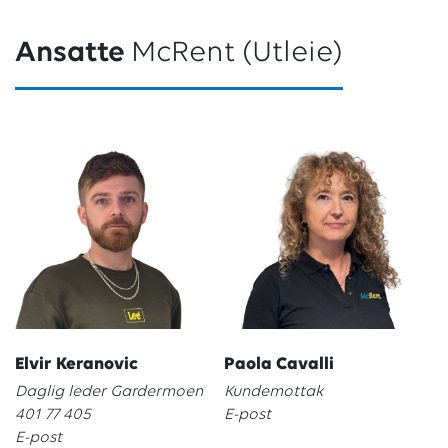
Ansatte
McRent (Utleie)
Elvir Keranovic
Paola Cavalli
Daglig leder Gardermoen
Kundemottak
401 77 405
E-post
E-post