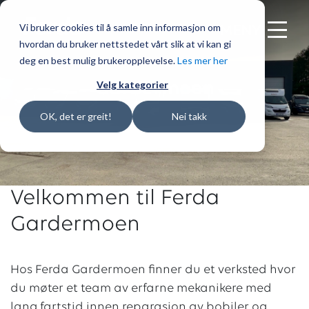
Vi bruker cookies til å samle inn informasjon om
MENY
hvordan du bruker nettstedet vårt slik at vi kan gi
deg en best mulig brukeropplevelse.
Les mer her
Velg kategorier
Gardermoen
OK, det er greit!
Nei takk
Velkommen til Ferda
Gardermoen
Hos Ferda Gardermoen finner du et verksted hvor
du møter et team av erfarne mekanikere med
lang fartstid innen reparasjon av bobiler og