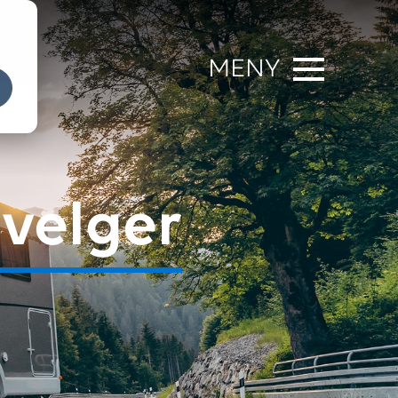
MENY
velger