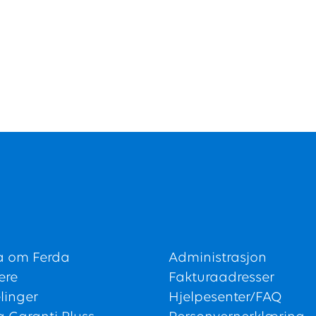
a om Ferda
Administrasjon
ere
Fakturaadresser
linger
Hjelpesenter/FAQ