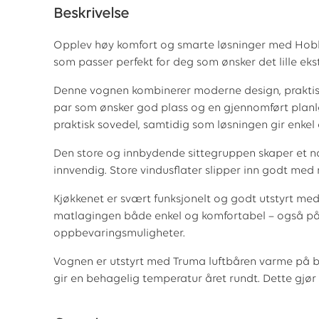
Beskrivelse
Opplev høy komfort og smarte løsninger med Hobb
som passer perfekt for deg som ønsker det lille ekst
Denne vognen kombinerer moderne design, praktisk
par som ønsker god plass og en gjennomført planlø
praktisk sovedel, samtidig som løsningen gir enk
Den store og innbydende sittegruppen skaper et nat
innvendig. Store vindusflater slipper inn godt med n
Kjøkkenet er svært funksjonelt og godt utstyrt med
matlagingen både enkel og komfortabel – også på l
oppbevaringsmuligheter.
Vognen er utstyrt med Truma luftbåren varme på b
gir en behagelig temperatur året rundt. Dette gjø