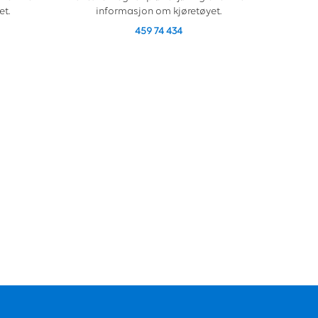
et.
informasjon om kjøretøyet.
459 74 434