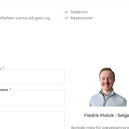
Stekeovn
uftbåren varme på gass og
Røykvarsler
n
*
resse
*
Fredrik Malvik
-
Selge
Kontakt meg for prøvekjøring e