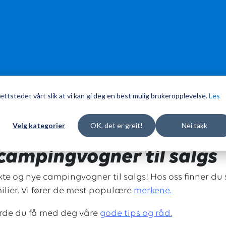
ettstedet vårt slik at vi kan gi deg en best mulig brukeropplevelse.
Les
Velg kategorier
OK, det er greit!
Nei takk
campingvogner til salgs
ukte og nye campingvogner til salgs! Hos oss finner 
lier. Vi fører de mest populære
merkene.
urde du få med deg våre
g
ode tips og råd.