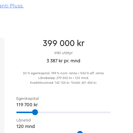
nti Pluss.
399 000 kr
inkl. utstyr
3 387 kr pr. mnd
30 % egenkapital. 7.99 % nom. rente / 9.34 % eff. rente.
Lånebeløp: 279 300 kr i 120 mnd.
Kredittkostnad: 142 154 kr. Totalt: 421 454 kr.
Egenkapital
119 700 kr
Lånetid
120 mnd