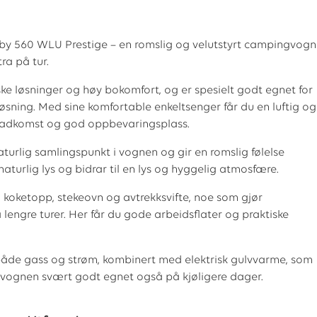
y 560 WLU Prestige – en romslig og velutstyrt campingvogn
ra på tur.
e løsninger og høy bokomfort, og er spesielt godt egnet for
sning. Med sine komfortable enkeltsenger får du en luftig og
el adkomst og god oppbevaringsplass.
urlig samlingspunkt i vognen og gir en romslig følelse
aturlig lys og bidrar til en lys og hyggelig atmosfære.
 koketopp, stekeovn og avtrekksvifte, noe som gjør
engre turer. Her får du gode arbeidsflater og praktiske
åde gass og strøm, kombinert med elektrisk gulvvarme, som
r vognen svært godt egnet også på kjøligere dager.