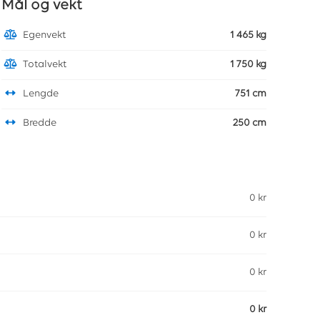
Mål og vekt
Egenvekt
1 465 kg
Totalvekt
1 750 kg
Lengde
751 cm
Bredde
250 cm
0 kr
0 kr
0 kr
0 kr