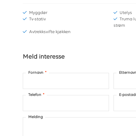
Myggdør
Utelys
Tv-stativ
Truma l
strøm
Avtrekksvifte kjøkken
Meld interesse
Fornavn
*
Etternav
Telefon
*
E-postad
Melding