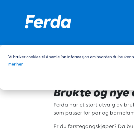
Vi bruker cookies til å samle inn informasjon om hvordan du bruker n
Hjem
/
Campingvogner
mer her
Brukte og nye 
Ferda har et stort utvalg av br
som passer for par og barnefami
Er du førstegangskjøper? Da b