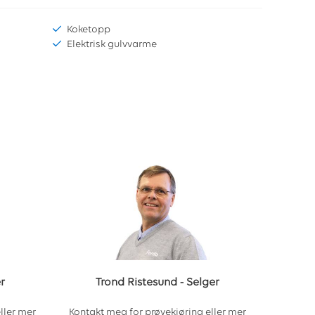
Koketopp
Elektrisk gulvvarme
r
Trond Ristesund
-
Selger
ller mer
Kontakt meg for prøvekjøring eller mer