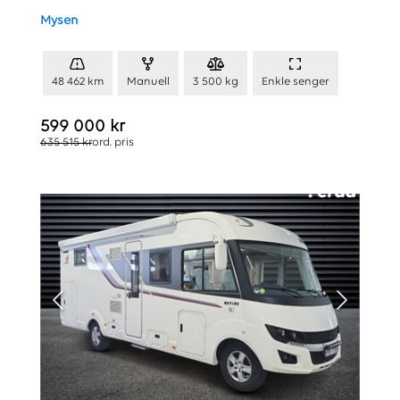
Mysen
48 462 km
Manuell
3 500 kg
Enkle senger
599 000 kr
635 515 kr
ord. pris