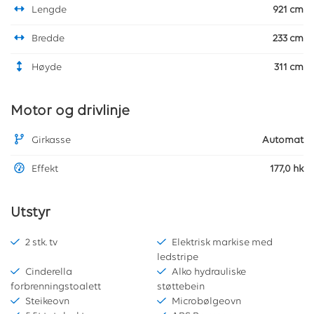
Lengde
921 cm
Bredde
233 cm
Høyde
311 cm
Motor og drivlinje
Girkasse
Automat
Effekt
177,0 hk
Utstyr
2 stk. tv
Elektrisk markise med
ledstripe
Cinderella
Alko hydrauliske
forbrenningstoalett
støttebein
Steikeovn
Microbølgeovn