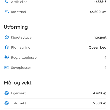
Artikkel.nr
1653613
Km.stand
46 500 km
Utforming
Kjøretøytype
Integrert
Planløsning
Queen bed
Reg. sitteplasser
4
Soveplasser
4
Mål og vekt
Egenvekt
4 490 kg
Totalvekt
5 500 kg