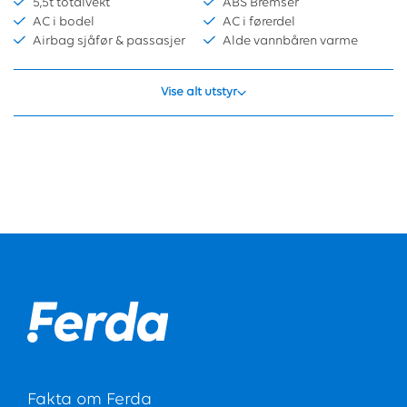
5,5t totalvekt
ABS Bremser
AC i bodel
AC i førerdel
Airbag sjåfør & passasjer
Alde vannbåren varme
Vise alt utstyr
Fakta om Ferda