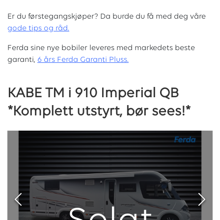
Er du førstegangskjøper? Da burde du få med deg våre
g
ode tips og råd.
Ferda sine nye bobiler leveres med markedets beste
garanti,
6 års Ferda Garanti Pluss.
KABE TM i 910 Imperial QB
*Komplett utstyrt, bør sees!*