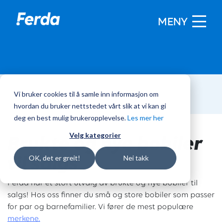
MENY
Vi bruker cookies til å samle inn informasjon om
Hjem
/
Bobiler
hvordan du bruker nettstedet vårt slik at vi kan gi
deg en best mulig brukeropplevelse.
Les mer her
Brukte og nye bobiler
Velg kategorier
til salgs
OK, det er greit!
Nei takk
Ferda har et stort utvalg av brukte og nye bobiler til
salgs! Hos oss finner du små og store bobiler som passer
for par og barnefamilier. Vi fører de mest populære
merkene.