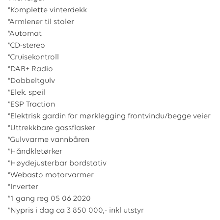
*Komplette vinterdekk
*Armlener til stoler
*Automat
*CD-stereo
*Cruisekontroll
*DAB+ Radio
*Dobbeltgulv
*Elek. speil
*ESP Traction
*Elektrisk gardin for mørklegging frontvindu/begge veier
*Uttrekkbare gassflasker
*Gulvvarme vannbåren
*Håndkletørker
*Høydejusterbar bordstativ
*Webasto motorvarmer
*Inverter
*1 gang reg 05 06 2020
*Nypris i dag ca 3 850 000,- inkl utstyr