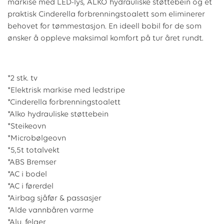
markise med LED-lys, ALKO hydrauliske støttebein og et
praktisk Cinderella forbrenningstoalett som eliminerer
behovet for tømmestasjon. En ideell bobil for de som
ønsker å oppleve maksimal komfort på tur året rundt.
*2 stk. tv
*Elektrisk markise med ledstripe
*Cinderella forbrenningstoalett
*Alko hydrauliske støttebein
*Steikeovn
*Microbølgeovn
*5,5t totalvekt
*ABS Bremser
*AC i bodel
*AC i førerdel
*Airbag sjåfør & passasjer
*Alde vannbåren varme
*Alu. felger