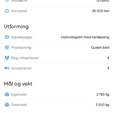
Artikkel.nr
1513690
Km.stand
35 000 km
Utforming
Kjøretøytype
Halvintegrert med senkeseng
Planløsning
Queen bed
Reg. sitteplasser
4
Soveplasser
4
Mål og vekt
Egenvekt
2 785 kg
Totalvekt
3 500 kg