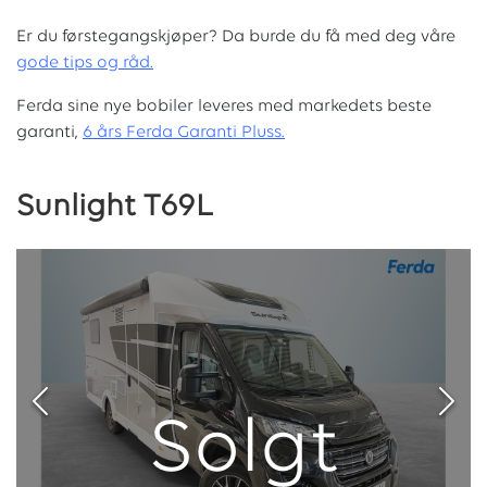
Er du førstegangskjøper? Da burde du få med deg våre
g
ode tips og råd.
Ferda sine nye bobiler leveres med markedets beste
garanti,
6 års Ferda Garanti Pluss.
Sunlight T69L
Solgt