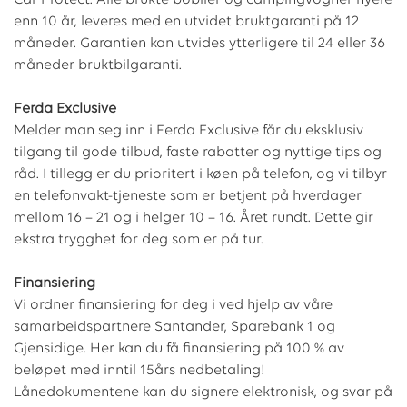
Car Protect. Alle brukte bobiler og campingvogner nyere
enn 10 år, leveres med en utvidet bruktgaranti på 12
måneder. Garantien kan utvides ytterligere til 24 eller 36
måneder bruktbilgaranti.
Ferda Exclusive
Melder man seg inn i Ferda Exclusive får du eksklusiv
tilgang til gode tilbud, faste rabatter og nyttige tips og
råd. I tillegg er du prioritert i køen på telefon, og vi tilbyr
en telefonvakt-tjeneste som er betjent på hverdager
mellom 16 – 21 og i helger 10 – 16. Året rundt. Dette gir
ekstra trygghet for deg som er på tur.
Finansiering
Vi ordner finansiering for deg i ved hjelp av våre
samarbeidspartnere Santander, Sparebank 1 og
Gjensidige. Her kan du få finansiering på 100 % av
beløpet med inntil 15års nedbetaling!
Lånedokumentene kan du signere elektronisk, og svar på