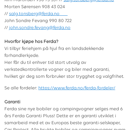
Kim Martinsen 950 75 331 //
salg.tonsberg@ferda.no
Morten Sørensen 908 43 024
//
salg.tonsberg@ferda.no
John Sondre Fevang 990 80 722
//
john.sondre.fevang@ferda.no
Hvorfor kjøpe hos Ferda?
Vi tilbyr feriehjem på hjul fra en landsdekkende
forhandlerkjede.
Her får du til enhver tid stort utvalg av
verkstedkontrollerte vogner og biler med garanti,
hvilket gir deg som forbruker stor trygghet og valgfrihet.
Se alle fordeler:
https://www.ferda.no/ferda-fordeler/
Garanti
Ferda sine nye bobiler og campingvogner selges med 6
års Ferda Garanti Pluss! Dette er en garanti utviklet i
samarbeid med et av Europas beste garanti-selskaper,