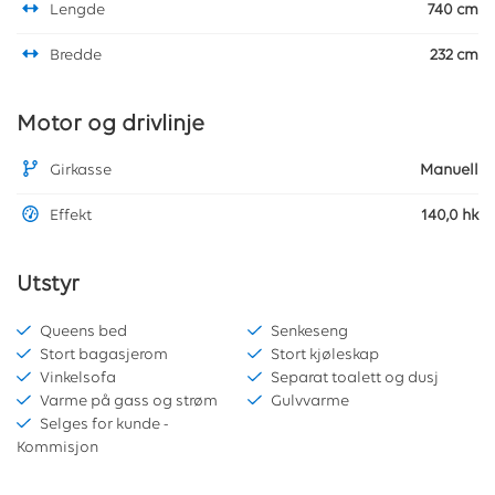
Lengde
740 cm
Bredde
232 cm
Motor og drivlinje
Girkasse
Manuell
Effekt
140,0 hk
Utstyr
Queens bed
Senkeseng
Stort bagasjerom
Stort kjøleskap
Vinkelsofa
Separat toalett og dusj
Varme på gass og strøm
Gulvvarme
Selges for kunde -
Kommisjon