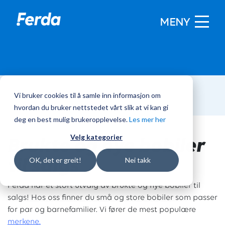
MENY
Vi bruker cookies til å samle inn informasjon om
Hjem
/
Bobiler
hvordan du bruker nettstedet vårt slik at vi kan gi
deg en best mulig brukeropplevelse.
Les mer her
Brukte og nye bobiler
Velg kategorier
til salgs
OK, det er greit!
Nei takk
Ferda har et stort utvalg av brukte og nye bobiler til
salgs! Hos oss finner du små og store bobiler som passer
for par og barnefamilier. Vi fører de mest populære
merkene.