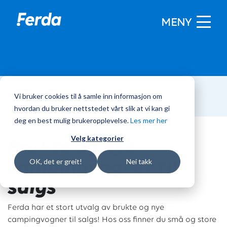
MENY
Vi bruker cookies til å samle inn informasjon om
Hjem
/
Campingvogner
hvordan du bruker nettstedet vårt slik at vi kan gi
deg en best mulig brukeropplevelse.
Les mer her
Brukte og nye
Velg kategorier
campingvogner til
OK, det er greit!
Nei takk
salgs
Ferda har et stort utvalg av brukte og nye
campingvogner til salgs! Hos oss finner du små og store