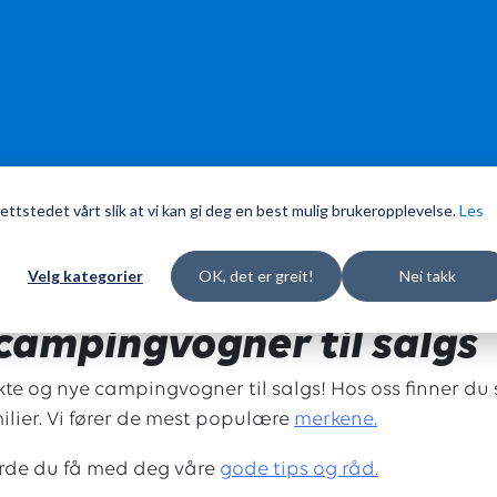
ettstedet vårt slik at vi kan gi deg en best mulig brukeropplevelse.
Les
Velg kategorier
OK, det er greit!
Nei takk
campingvogner til salgs
ukte og nye campingvogner til salgs! Hos oss finner 
lier. Vi fører de mest populære
merkene.
urde du få med deg våre
g
ode tips og råd.