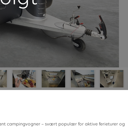
lant campingvogner – svært populær for aktive ferieturer og