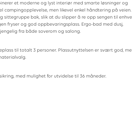
binerer et moderne og lyst interiør med smarte løsninger og
bel campingopplevelse, men likevel enkel håndtering på veien.
 sittegruppe bak, slik at du slipper å re opp sengen til enhve
 egen fryser og god oppbevaringsplass. Ergo-bad med dusj,
ilgjengelig fra både soverom og salong.
plass til totalt 3 personer. Plassutnyttelsen er svært god, m
aterialvalg.
kring, med mulighet for utvidelse til 36 måneder.