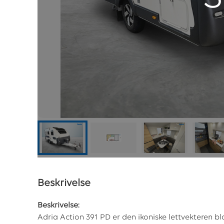
Beskrivelse
Beskrivelse:
Adria Action 391 PD er den ikoniske lettvekteren b