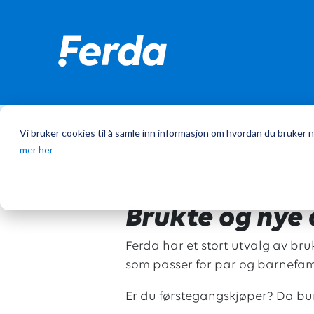
Vi bruker cookies til å samle inn informasjon om hvordan du bruker n
Hjem
/
Campingvogner
mer her
Brukte og nye 
Ferda har et stort utvalg av br
som passer for par og barnefami
Er du førstegangskjøper? Da b