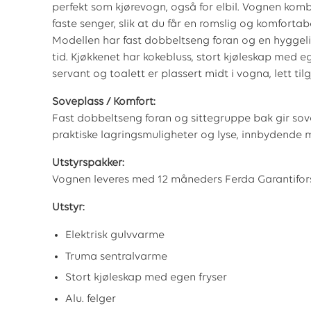
perfekt som kjørevogn, også for elbil. Vognen kom
faste senger, slik at du får en romslig og komforta
Modellen har fast dobbeltseng foran og en hyggelig
tid. Kjøkkenet har kokebluss, stort kjøleskap med
servant og toalett er plassert midt i vogna, lett t
Soveplass / Komfort:
Fast dobbeltseng foran og sittegruppe bak gir sove
praktiske lagringsmuligheter og lyse, innbydende m
Utstyrspakker:
Vognen leveres med 12 måneders Ferda Garantiforsi
Utstyr:
Elektrisk gulvvarme
Truma sentralvarme
Stort kjøleskap med egen fryser
Alu. felger