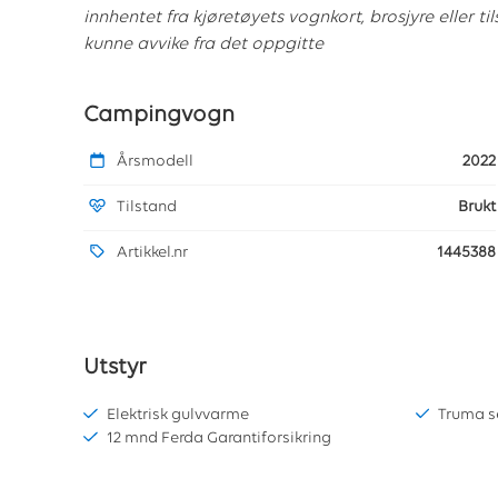
innhentet fra kjøretøyets vognkort, brosjyre eller til
kunne avvike fra det oppgitte
Campingvogn
Årsmodell
2022
Tilstand
Brukt
Artikkel.nr
1445388
Utstyr
Elektrisk gulvvarme
Truma s
12 mnd Ferda Garantiforsikring