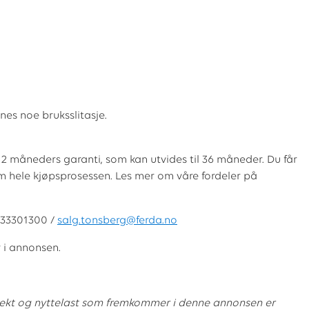
es noe bruksslitasje.
2 måneders garanti, som kan utvides til 36 måneder. Du får
m hele kjøpsprosessen. Les mer om våre fordeler på
g 33301300 /
salg.tonsberg@ferda.no
 i annonsen.
ekt og nyttelast som fremkommer i denne annonsen er