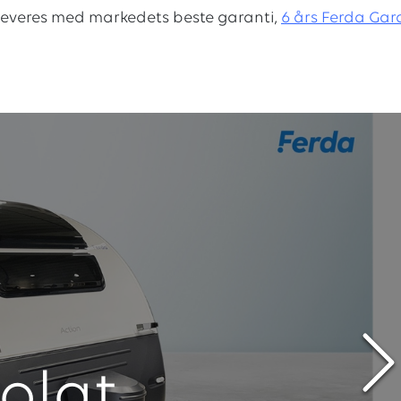
leveres med markedets beste garanti,
6 års Ferda Gara
olgt