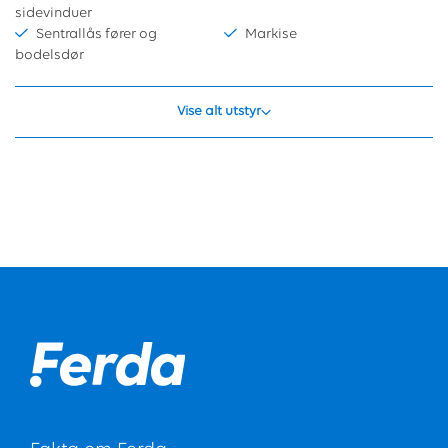
sidevinduer
Sentrallås fører og
Markise
bodelsdør
Vise alt utstyr