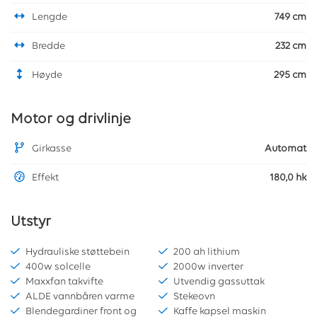
Lengde
749 cm
Bredde
232 cm
Høyde
295 cm
Motor og drivlinje
Girkasse
Automat
Effekt
180,0 hk
Utstyr
Hydrauliske støttebein
200 ah lithium
400w solcelle
2000w inverter
Maxxfan takvifte
Utvendig gassuttak
ALDE vannbåren varme
Stekeovn
Blendegardiner front og
Kaffe kapsel maskin