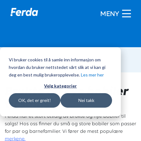
MENY
Vi bruker cookies til å samle inn informasjon om
Hjem
/
Bobiler
hvordan du bruker nettstedet vårt slik at vi kan gi
deg en best mulig brukeropplevelse.
Les mer her
Brukte og nye bobiler
Velg kategorier
til salgs
OK, det er greit!
Nei takk
Ferda har et stort utvalg av brukte og nye bobiler til
salgs! Hos oss finner du små og store bobiler som passer
for par og barnefamilier. Vi fører de mest populære
merkene.