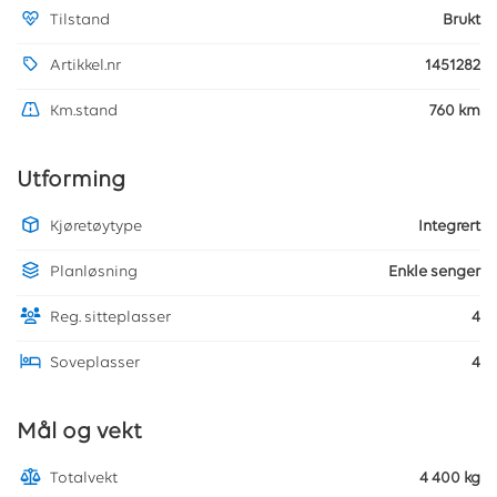
Tilstand
Brukt
Artikkel.nr
1451282
Km.stand
760 km
Utforming
Kjøretøytype
Integrert
Planløsning
Enkle senger
Reg. sitteplasser
4
Soveplasser
4
Mål og vekt
Totalvekt
4 400 kg