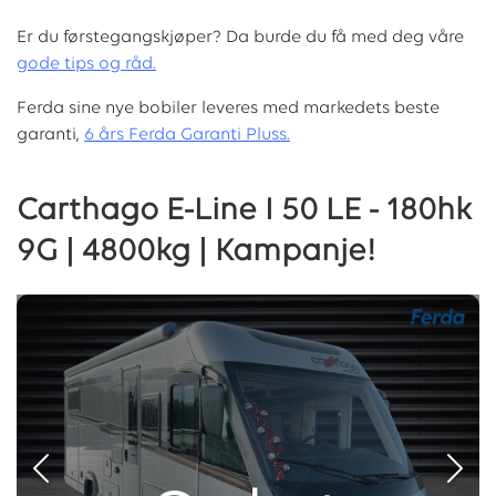
Er du førstegangskjøper? Da burde du få med deg våre
g
ode tips og råd.
Ferda sine nye bobiler leveres med markedets beste
garanti,
6 års Ferda Garanti Pluss.
Carthago E-Line I 50 LE - 180hk
9G | 4800kg | Kampanje!