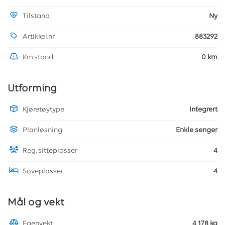
Tilstand
Ny
Artikkel.nr
883292
Km.stand
0 km
Utforming
Kjøretøytype
Integrert
Planløsning
Enkle senger
Reg. sitteplasser
4
Soveplasser
4
Mål og vekt
Egenvekt
4 178 kg