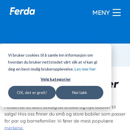
MENY
Vi bruker cookies til å samle inn informasjon om
Hjem
/
Bobiler
hvordan du bruker nettstedet vårt slik at vi kan gi
deg en best mulig brukeropplevelse.
Les mer her
Brukte og nye bobiler
Velg kategorier
til salgs
OK, det er greit!
Nei takk
Ferda har et stort utvalg av brukte og nye bobiler til
salgs! Hos oss finner du små og store bobiler som passer
for par og barnefamilier. Vi fører de mest populære
merkene.