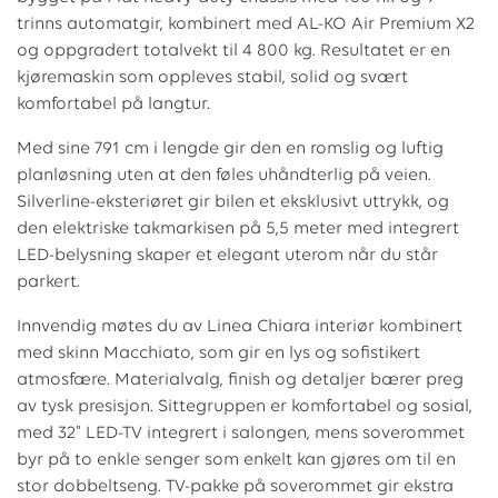
trinns automatgir, kombinert med AL-KO Air Premium X2
og oppgradert totalvekt til 4 800 kg. Resultatet er en
kjøremaskin som oppleves stabil, solid og svært
komfortabel på langtur.
Med sine 791 cm i lengde gir den en romslig og luftig
planløsning uten at den føles uhåndterlig på veien.
Silverline-eksteriøret gir bilen et eksklusivt uttrykk, og
den elektriske takmarkisen på 5,5 meter med integrert
LED-belysning skaper et elegant uterom når du står
parkert.
Innvendig møtes du av Linea Chiara interiør kombinert
med skinn Macchiato, som gir en lys og sofistikert
atmosfære. Materialvalg, finish og detaljer bærer preg
av tysk presisjon. Sittegruppen er komfortabel og sosial,
med 32" LED-TV integrert i salongen, mens soverommet
byr på to enkle senger som enkelt kan gjøres om til en
stor dobbeltseng. TV-pakke på soverommet gir ekstra