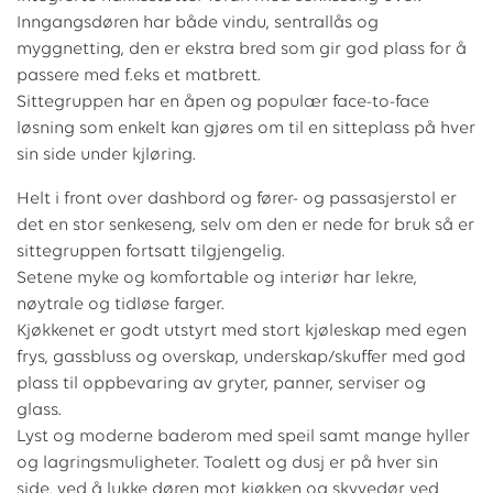
Inngangsdøren har både vindu, sentrallås og
myggnetting, den er ekstra bred som gir god plass for å
passere med f.eks et matbrett.
Sittegruppen har en åpen og populær face-to-face
løsning som enkelt kan gjøres om til en sitteplass på hver
sin side under kjløring.
Helt i front over dashbord og fører- og passasjerstol er
det en stor senkeseng, selv om den er nede for bruk så er
sittegruppen fortsatt tilgjengelig.
Setene myke og komfortable og interiør har lekre,
nøytrale og tidløse farger.
Kjøkkenet er godt utstyrt med stort kjøleskap med egen
frys, gassbluss og overskap, underskap/skuffer med god
plass til oppbevaring av gryter, panner, serviser og
glass.
Lyst og moderne baderom med speil samt mange hyller
og lagringsmuligheter. Toalett og dusj er på hver sin
side, ved å lukke døren mot kjøkken og skyvedør ved