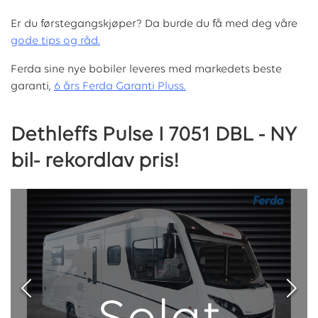
Er du førstegangskjøper? Da burde du få med deg våre
g
ode tips og råd.
Ferda sine nye bobiler leveres med markedets beste
garanti,
6 års Ferda Garanti Pluss.
Dethleffs Pulse I 7051 DBL - NY
bil- rekordlav pris!