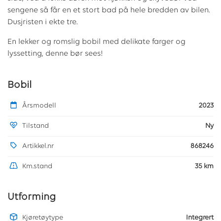
sengene så får en et stort bad på hele bredden av bilen.
Dusjristen i ekte tre.
En lekker og romslig bobil med delikate farger og
lyssetting, denne bør sees!
Bobil
Årsmodell
2023
Tilstand
Ny
Artikkel.nr
868246
Km.stand
35 km
Utforming
Kjøretøytype
Integrert