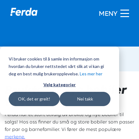
MENY
Vi bruker cookies til å samle inn informasjon om
Hjem
/
Bobiler
hvordan du bruker nettstedet vårt slik at vi kan gi
deg en best mulig brukeropplevelse.
Les mer her
Brukte og nye bobiler
Velg kategorier
til salgs
OK, det er greit!
Nei takk
Ferda har et stort utvalg av brukte og nye bobiler til
salgs! Hos oss finner du små og store bobiler som passer
for par og barnefamilier. Vi fører de mest populære
merkene.