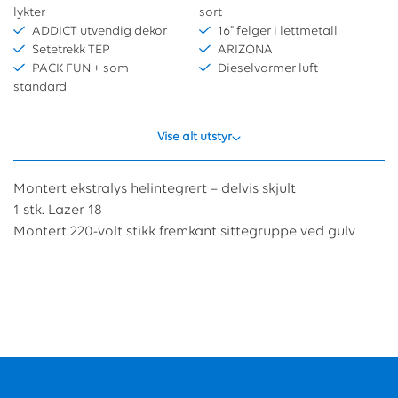
lykter
sort
ADDICT utvendig dekor
16" felger i lettmetall
Setetrekk TEP
ARIZONA
PACK FUN + som
Dieselvarmer luft
standard
Vise alt utstyr
Montert ekstralys helintegrert – delvis skjult
1 stk. Lazer 18
Montert 220-volt stikk fremkant sittegruppe ved gulv