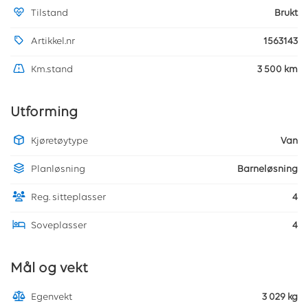
Tilstand
Brukt
Artikkel.nr
1563143
Km.stand
3 500 km
Utforming
Kjøretøytype
Van
Planløsning
Barneløsning
Reg. sitteplasser
4
Soveplasser
4
Mål og vekt
Egenvekt
3 029 kg