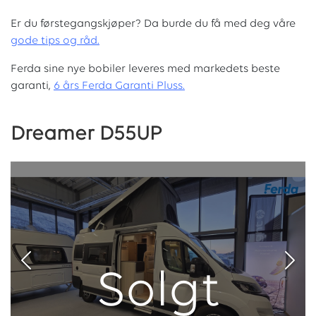
Er du førstegangskjøper? Da burde du få med deg våre
g
ode tips og råd.
Ferda sine nye bobiler leveres med markedets beste
garanti,
6 års Ferda Garanti Pluss.
Dreamer D55UP
Solgt