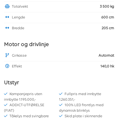
Totalvekt
3 500 kg
Lengde
600 cm
Bredde
205 cm
Motor og drivlinje
Girkasse
Automat
Effekt
140,0 hk
Utstyr
Kampanjepris uten
Fullpris med innbytte
innbytte 1.195.000,-
1.260.351,-
ADDICT-UTFØRELSE
100% LED frontlys med
(FIAT)
dynamisk blinklys
Tåkelys med svingbare
Skid plate i skinnende