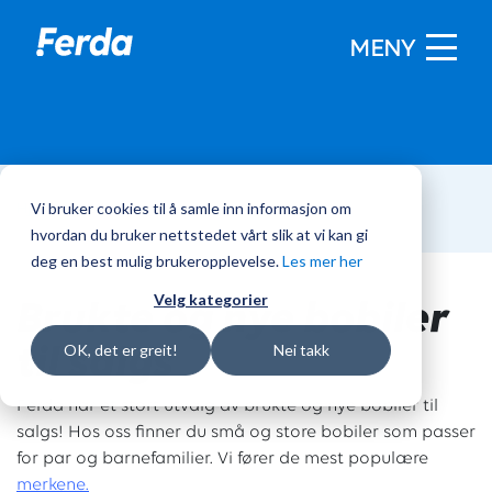
MENY
Vi bruker cookies til å samle inn informasjon om
Hjem
/
Bobiler
hvordan du bruker nettstedet vårt slik at vi kan gi
deg en best mulig brukeropplevelse.
Les mer her
Brukte og nye bobiler
Velg kategorier
til salgs
OK, det er greit!
Nei takk
Ferda har et stort utvalg av brukte og nye bobiler til
salgs! Hos oss finner du små og store bobiler som passer
for par og barnefamilier. Vi fører de mest populære
merkene.