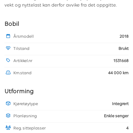
vekt og nyttelast kan derfor avvike fra det oppgitte.
Bobil
Årsmodell
2018
Tilstand
Brukt
Artikkel.nr
1531668
Km.stand
44 000 km
Utforming
Kjøretøytype
Integrert
Planløsning
Enkle senger
Reg. sitteplasser
4