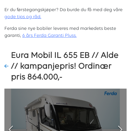
Er du førstegangskjøper? Da burde du få med deg våre
g
ode tips og råd.
Ferda sine nye bobiler leveres med markedets beste
garanti,
6 års Ferda Garanti Pluss.
Eura Mobil IL 655 EB // Alde
// kampanjepris! Ordinær
pris 864.000,-