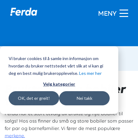
MENY
Vi bruker cookies til å samle inn informasjon om
Hjem
/
Bobiler
hvordan du bruker nettstedet vårt slik at vi kan gi
deg en best mulig brukeropplevelse.
Les mer her
Brukte og nye bobiler
Velg kategorier
til salgs
OK, det er greit!
Nei takk
Ferda har et stort utvalg av brukte og nye bobiler til
salgs! Hos oss finner du små og store bobiler som passer
for par og barnefamilier. Vi fører de mest populære
merkene.