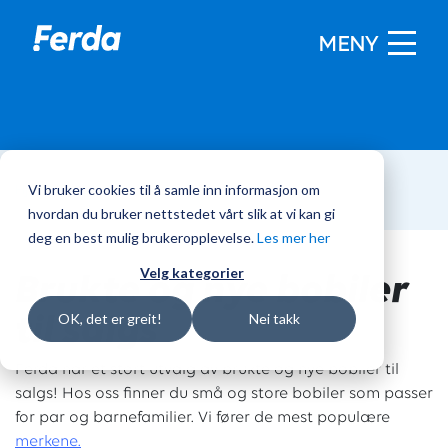
MENY
Vi bruker cookies til å samle inn informasjon om
Hjem
/
Bobiler
hvordan du bruker nettstedet vårt slik at vi kan gi
deg en best mulig brukeropplevelse.
Les mer her
Brukte og nye bobiler
Velg kategorier
til salgs
OK, det er greit!
Nei takk
Ferda har et stort utvalg av brukte og nye bobiler til
salgs! Hos oss finner du små og store bobiler som passer
for par og barnefamilier. Vi fører de mest populære
merkene.