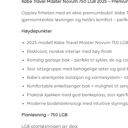
Kabe Travel Master Novum 750 LGB 2025 – Premium 
Opplev friheten med en ekte premiumbobil! Kabe T
gjennomtenkte løsninger og helårs komfort – perfek
Høydepunkter
2025-modell Kabe Travel Master Novum 750 LG
Eksklusivt, nordisk interiør med høy finish
Romslig garasje bak – perfekt til sykler, ski og 
Stor sittegruppe med behagelige seter og god 
Kabe’s anerkjente isolasjon og varmesystem – ti
Komfortable enkeltsenger bak + mulighet til seng
Praktisk kjøkken med god benkeplass, stor kjøl/
Moderne bodelsteknologi med intuitive styring
Planløsning – 750 LGB
LGB-planløsningen gir deg: