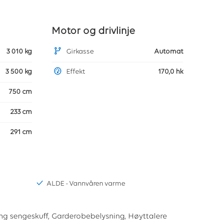
Motor og drivlinje
3 010 kg
Girkasse
Automat
3 500 kg
Effekt
170,0 hk
750 cm
233 cm
291 cm
ALDE - Vannvåren varme
ing sengeskuff, Garderobebelysning, Høyttalere