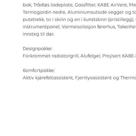
bak, Trådløs ladeplate, Gassfilter, KABE AirVent, 
Termogardin nedre, Aluminiumsutside vegger og tak, 
putetrekk, to i skinn og en i kunstskinn (pristille
instrumentpanel, Varmeisolasjon førerhus, Takenh
innsteg til dør.
Designpakke:
Forkrommet radiatorgrill, Alufelger, Projisert KABE
Komfortpakke:
Aktiv kjørefeltassistent, Fjernlysassistent og Thermo