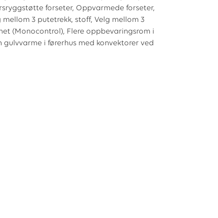
orsryggstøtte forseter, Oppvarmede forseter,
 mellom 3 putetrekk, stoff, Velg mellom 3
temet (Monocontrol), Flere oppbevaringsrom i
n gulvvarme i førerhus med konvektorer ved