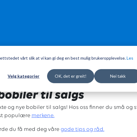
ettstedet vårt slik at vi kan gi deg en best mulig brukeropplevelse.
Les
Velg kategorier
OK, det er greit!
Nei takk
obiler til salgs
kte og nye bobiler til salgs! Hos oss finner du små og 
est populære
merkene.
urde du få med deg våre
g
ode tips og råd.