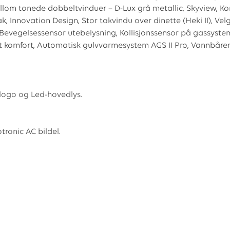
Mellom tonede dobbeltvinduer – D-Lux grå metallic, Skyview, K
Innovation Design, Stor takvindu over dinette (Heki II), Velg
gg), Bevegelsessensor utebelysning, Kollisjonssensor på gassys
et komfort, Automatisk gulvvarmesystem AGS II Pro, Vannbåre
-logo og Led-hovedlys.
tronic AC bildel.