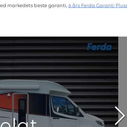
med markedets beste garanti,
6 års Ferda Garanti Pluss
olgt