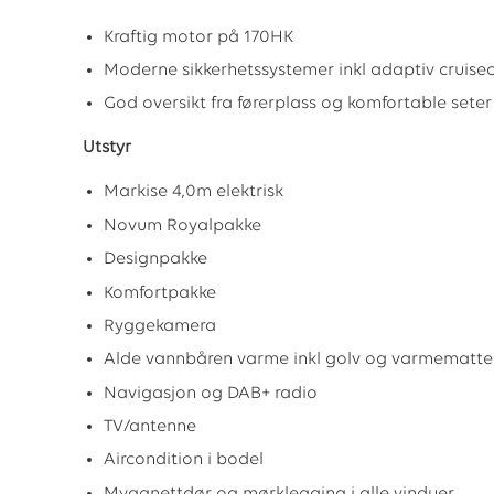
Kraftig motor på 170HK
Moderne sikkerhetssystemer inkl adaptiv cruise
God oversikt fra førerplass og komfortable seter
Utstyr
Markise 4,0m elektrisk
Novum Royalpakke
Designpakke
Komfortpakke
Ryggekamera
Alde vannbåren varme inkl golv og varmematte
Navigasjon og DAB+ radio
TV/antenne
Aircondition i bodel
Myggnettdør og mørklegging i alle vinduer