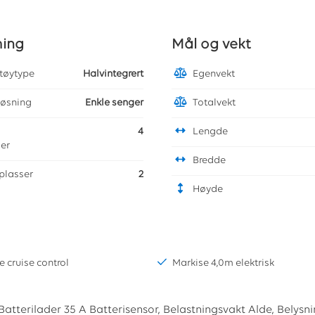
ming
Mål og vekt
etøytype
Halvintegrert
Egenvekt
løsning
Enkle senger
Totalvekt
4
Lengde
ser
Bredde
plasser
2
Høyde
 cruise control
Markise 4,0m elektrisk
Batterilader 35 A Batterisensor, Belastningsvakt Alde, Belysn