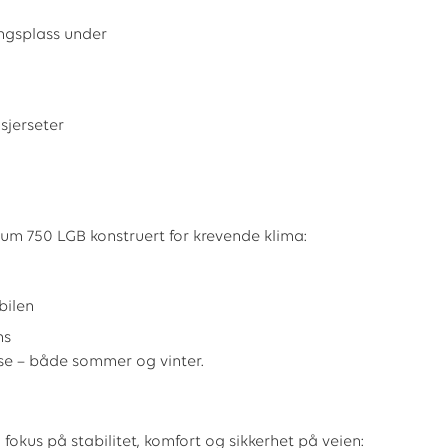
ngsplass under
sjerseter
um 750 LGB konstruert for krevende klima:
bilen
ns
lse – både sommer og vinter.
okus på stabilitet, komfort og sikkerhet på veien: