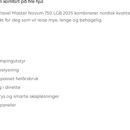
komfort på fire hjul
ravel Master Novum 750 LGB 2025 kombinerer nordisk kvalite
t for deg som vil reise mye, lenge og behagelig.
B
campingutstyr
belysning
lpasset helårsbruk
 i dinette
frys og smarte skapløsninger
spaneler