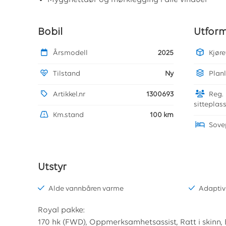
Bobil
Utfor
Årsmodell
2025
Kjør
Tilstand
Ny
Plan
Artikkel.nr
1300693
Reg.
sitteplas
Km.stand
100 km
Sove
Utstyr
Alde vannbåren varme
Adaptive
Royal pakke:
170 hk (FWD), Oppmerksamhetsassist, Ratt i skinn, 