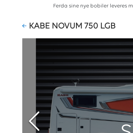
Ferda sine nye bobiler leveres 
KABE NOVUM 750 LGB
S