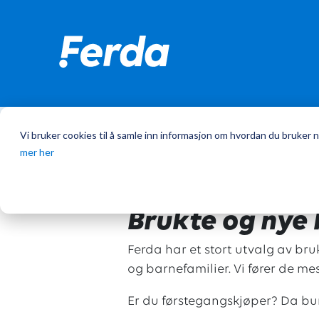
Vi bruker cookies til å samle inn informasjon om hvordan du bruker n
Hjem
/
Bobiler
mer her
Brukte og nye b
Ferda har et stort utvalg av bru
og barnefamilier. Vi fører de m
Er du førstegangskjøper? Da b